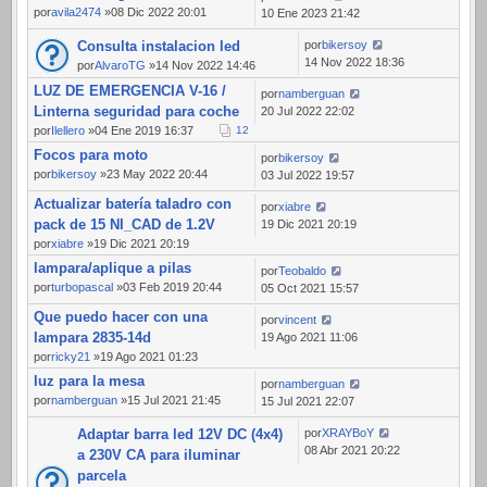
por
avila2474
»08 Dic 2022 20:01
10 Ene 2023 21:42
Consulta instalacion led
por
bikersoy
14 Nov 2022 18:36
por
AlvaroTG
»14 Nov 2022 14:46
LUZ DE EMERGENCIA V-16 /
por
namberguan
Linterna seguridad para coche
20 Jul 2022 22:02
por
Ilellero
»04 Ene 2019 16:37
1
2
Focos para moto
por
bikersoy
por
bikersoy
»23 May 2022 20:44
03 Jul 2022 19:57
Actualizar batería taladro con
por
xiabre
pack de 15 NI_CAD de 1.2V
19 Dic 2021 20:19
por
xiabre
»19 Dic 2021 20:19
lampara/aplique a pilas
por
Teobaldo
por
turbopascal
»03 Feb 2019 20:44
05 Oct 2021 15:57
Que puedo hacer con una
por
vincent
lampara 2835-14d
19 Ago 2021 11:06
por
ricky21
»19 Ago 2021 01:23
luz para la mesa
por
namberguan
por
namberguan
»15 Jul 2021 21:45
15 Jul 2021 22:07
Adaptar barra led 12V DC (4x4)
por
XRAYBoY
08 Abr 2021 20:22
a 230V CA para iluminar
parcela