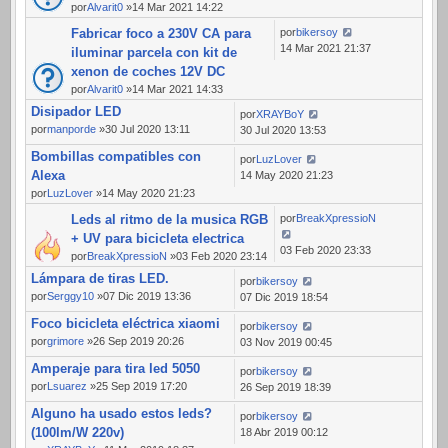
por
Alvarit0
»14 Mar 2021 14:22
Fabricar foco a 230V CA para
por
bikersoy
14 Mar 2021 21:37
iluminar parcela con kit de
xenon de coches 12V DC
por
Alvarit0
»14 Mar 2021 14:33
Disipador LED
por
XRAYBoY
por
manporde
»30 Jul 2020 13:11
30 Jul 2020 13:53
Bombillas compatibles con
por
LuzLover
Alexa
14 May 2020 21:23
por
LuzLover
»14 May 2020 21:23
Leds al ritmo de la musica RGB
por
BreakXpressioN
+ UV para bicicleta electrica
03 Feb 2020 23:33
por
BreakXpressioN
»03 Feb 2020 23:14
Lámpara de tiras LED.
por
bikersoy
por
Serggy10
»07 Dic 2019 13:36
07 Dic 2019 18:54
Foco bicicleta eléctrica xiaomi
por
bikersoy
por
grimore
»26 Sep 2019 20:26
03 Nov 2019 00:45
Amperaje para tira led 5050
por
bikersoy
por
Lsuarez
»25 Sep 2019 17:20
26 Sep 2019 18:39
Alguno ha usado estos leds?
por
bikersoy
(100lm/W 220v)
18 Abr 2019 00:12