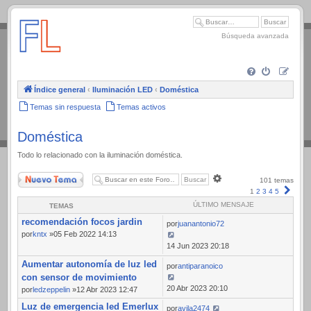
.
Búsqueda avanzada
Índice general
‹
Iluminación LED
‹
Doméstica
Temas sin respuesta
Temas activos
Doméstica
Todo lo relacionado con la iluminación doméstica.
Nuevo Tema
Búsqueda
101 temas
avanzada
Sigui
1
2
3
4
5
ÚLTIMO MENSAJE
TEMAS
recomendación focos jardin
por
juanantonio72
por
kntx
»05 Feb 2022 14:13
14 Jun 2023 20:18
Aumentar autonomía de luz led
por
antiparanoico
con sensor de movimiento
20 Abr 2023 20:10
por
ledzeppelin
»12 Abr 2023 12:47
Luz de emergencia led Emerlux
por
avila2474