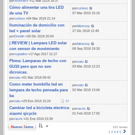
por
XRAYBoY
»11 Mar 2019 18:37
Cómo alimentar una tira LED
por
curioso
de una TV
07 Mar 2019 15:16
por
curioso
»04 Mar 2019 21:14
Iluminación de domicilio con
por
bikersoy
led + panel solar
27 Dic 2018 12:49
por
Dondin
»26 Dic 2018 20:04
| REVIEW | Lampara LED solar
por
bikersoy
con sensor de movimiento
08 Sep 2018 19:30
por
xupadino
»17 Ago 2017 21:27
Pbma: Lamparas de techo con
por
xatu
GU10 pero que no son
03 Mar 2018 12:23
dicroicas.
por
xatu
»01 Mar 2018 09:42
Como meter bombilla led en
por
xatu
lampara de techo pensada para
02 Mar 2018 13:06
ba
por
xatu
»29 Ene 2016 15:24
1
2
Cambiar led a bicicleta electrica
por
racris
xiaomi qicycle
01 Feb 2018 17:55
por
racris
»31 Ene 2018 23:39
Nuevo Tema
101 temas
Sigui
1
2
3
4
5