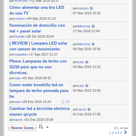
por
XRAYBoY
»11 Mar 2019 18:37
Cómo alimentar una tira LED
por
curioso
de una TV
07 Mar 2019 15:16
por
curioso
»04 Mar 2019 21:14
Iluminación de domicilio con
por
bikersoy
led + panel solar
27 Dic 2018 12:49
por
Dondin
»26 Dic 2018 20:04
| REVIEW | Lampara LED solar
por
bikersoy
con sensor de movimiento
08 Sep 2018 19:30
por
xupadino
»17 Ago 2017 21:27
Pbma: Lamparas de techo con
por
xatu
GU10 pero que no son
03 Mar 2018 12:23
dicroicas.
por
xatu
»01 Mar 2018 09:42
Como meter bombilla led en
por
xatu
lampara de techo pensada para
02 Mar 2018 13:06
ba
por
xatu
»29 Ene 2016 15:24
1
2
Cambiar led a bicicleta electrica
por
racris
xiaomi qicycle
01 Feb 2018 17:55
por
racris
»31 Ene 2018 23:39
Nuevo Tema
101 temas
Sigui
1
2
3
4
5