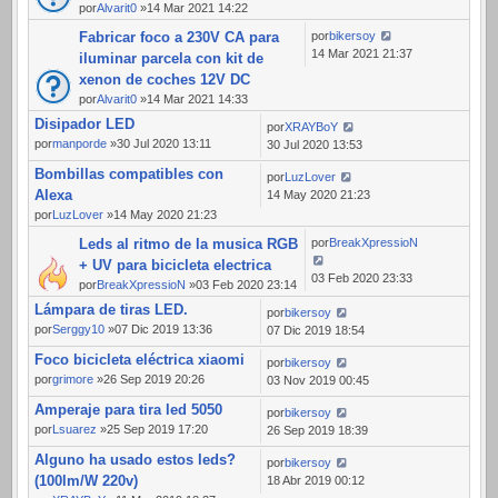
por
Alvarit0
»14 Mar 2021 14:22
Fabricar foco a 230V CA para
por
bikersoy
14 Mar 2021 21:37
iluminar parcela con kit de
xenon de coches 12V DC
por
Alvarit0
»14 Mar 2021 14:33
Disipador LED
por
XRAYBoY
por
manporde
»30 Jul 2020 13:11
30 Jul 2020 13:53
Bombillas compatibles con
por
LuzLover
Alexa
14 May 2020 21:23
por
LuzLover
»14 May 2020 21:23
Leds al ritmo de la musica RGB
por
BreakXpressioN
+ UV para bicicleta electrica
03 Feb 2020 23:33
por
BreakXpressioN
»03 Feb 2020 23:14
Lámpara de tiras LED.
por
bikersoy
por
Serggy10
»07 Dic 2019 13:36
07 Dic 2019 18:54
Foco bicicleta eléctrica xiaomi
por
bikersoy
por
grimore
»26 Sep 2019 20:26
03 Nov 2019 00:45
Amperaje para tira led 5050
por
bikersoy
por
Lsuarez
»25 Sep 2019 17:20
26 Sep 2019 18:39
Alguno ha usado estos leds?
por
bikersoy
(100lm/W 220v)
18 Abr 2019 00:12