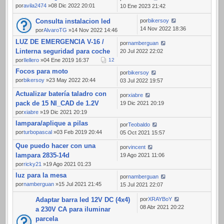
por
avila2474
»08 Dic 2022 20:01
10 Ene 2023 21:42
Consulta instalacion led
por
bikersoy
14 Nov 2022 18:36
por
AlvaroTG
»14 Nov 2022 14:46
LUZ DE EMERGENCIA V-16 /
por
namberguan
Linterna seguridad para coche
20 Jul 2022 22:02
por
Ilellero
»04 Ene 2019 16:37
1
2
Focos para moto
por
bikersoy
por
bikersoy
»23 May 2022 20:44
03 Jul 2022 19:57
Actualizar batería taladro con
por
xiabre
pack de 15 NI_CAD de 1.2V
19 Dic 2021 20:19
por
xiabre
»19 Dic 2021 20:19
lampara/aplique a pilas
por
Teobaldo
por
turbopascal
»03 Feb 2019 20:44
05 Oct 2021 15:57
Que puedo hacer con una
por
vincent
lampara 2835-14d
19 Ago 2021 11:06
por
ricky21
»19 Ago 2021 01:23
luz para la mesa
por
namberguan
por
namberguan
»15 Jul 2021 21:45
15 Jul 2021 22:07
Adaptar barra led 12V DC (4x4)
por
XRAYBoY
08 Abr 2021 20:22
a 230V CA para iluminar
parcela