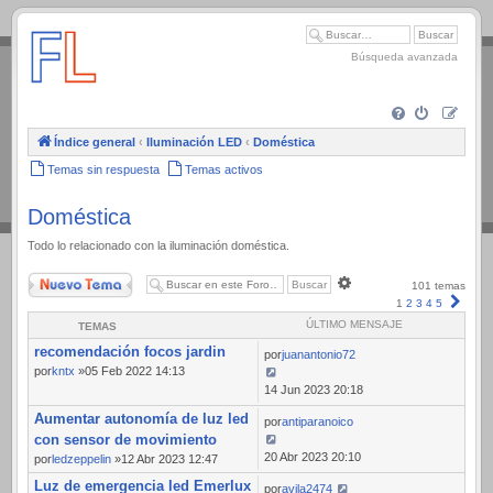
.
Búsqueda avanzada
Índice general
‹
Iluminación LED
‹
Doméstica
Temas sin respuesta
Temas activos
Doméstica
Todo lo relacionado con la iluminación doméstica.
Nuevo Tema
Búsqueda
101 temas
avanzada
Sigui
1
2
3
4
5
ÚLTIMO MENSAJE
TEMAS
recomendación focos jardin
por
juanantonio72
por
kntx
»05 Feb 2022 14:13
14 Jun 2023 20:18
Aumentar autonomía de luz led
por
antiparanoico
con sensor de movimiento
20 Abr 2023 20:10
por
ledzeppelin
»12 Abr 2023 12:47
Luz de emergencia led Emerlux
por
avila2474