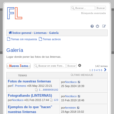
.
Búsqueda avanzada
Índice general
‹
Linternas
‹
Galería
Temas sin respuesta
Temas activos
Galería
Lugar donde poner las fotos de tus linternas.
Nuevo Tema
Búsqueda
142 temas
avanzada
Sigui
1
2
3
4
5
6
ÚLTIMO MENSAJE
TEMAS
Fotos de nuestras linternas
por
Noctiluco
por
F. Premens
»05 May 2012 23:21
25 Sep 2024 18:39
1
…
88
89
90
91
92
Fotografiando (LINTERNAS)
por
Noctiluco
por
Noctiluco
»01 Feb 2015 17:44
1
2
3
15 Feb 2019 18:46
Ejemplos de lo que "hacen"
por
fermintm
nuestras linternas
23 Ago 2018 15:02