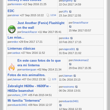
por
jorgefrty
por
fermintm
»12 Sep 2016 21:25
22 Oct 2017 14:59
EDC
por
UPz
por
stirner
»27 Sep 2015 10:22
1
2
3
4
23 Jun 2017 12:55
Just Another (Fenix) Flashlight
por
SmackRazor
on the wall
15 Mar 2017 03:57
por
SmackRazor
»11 Mar 2017 05:41
Las mías...
por
enike
por
enike
»29 Ene 2017 17:21
10 Feb 2017 17:15
Linternas clásicas
por
viajero001
por
canbus
»27 Nov 2016 11:52
31 Ene 2017 21:02
En este caso fotos de lo que
por
chinokemao2
era mi linterna
29 Ene 2017 15:35
por
namberguan
»02 May 2014 21:34
Fotos de mis animalitos.
por
Lfatman
por
Lfatman
»07 Oct 2012 23:36
1
2
3
11 Dic 2016 23:13
Zebralight H600w - H600Fw -
por
nostromo
H602w beamshot
06 Dic 2016 13:01
por
stefano_CPF
»05 Feb 2015 04:51
Mi familia "linternera"
por
eduardo3461
por
eduardo3461
»09 Nov 2016 12:37
12 Nov 2016 12:33