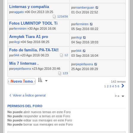
Linternas y compañia
por
namberguan
por
aggato
»06 Oct 2013 19:25
01 Oct 2016 22:52
1
2
3
4
5
6
Fotos LUMINTOP TOOL Ti
por
fermintm
por
fermintm
»30 Ago 2016 16:06
05 Sep 2016 00:22
Armytek Tiara A1 pro
por
Argi
por
Argi
»04 Sep 2016 08:25
04 Sep 2016 18:03
Foto de familia. PA-TA-TA!!
por
944
por
944
»20 Ago 2016 06:23
1
2
03 Sep 2016 16:04
Mis 7 linternas .
por
pepinfaxera
por
pepinfaxera
»23 Ago 2016 20:46
25 Ago 2016 09:29
1
2
3
Nuevo Tema
142 temas
Sigui
1
2
3
4
5
6
Volver a Índice general
Ir a
PERMISOS DEL FORO
No puede
abrir nuevos temas en este Foro
No puede
responder a temas en este Foro
No puede
editar sus mensajes en este Foro
No puede
borrar sus mensajes en este Foro