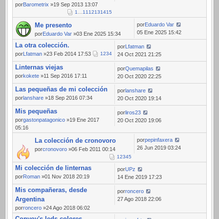
por
Barometrix
»19 Sep 2013 13:07
1
…
11
12
13
14
15
Me presento
por
Eduardo Var
05 Ene 2025 15:42
por
Eduardo Var
»03 Ene 2025 15:34
La otra colección.
por
Lfatman
por
Lfatman
»23 Feb 2014 17:53
1
2
3
4
24 Oct 2021 21:25
Linternas viejas
por
Quemapilas
por
kokete
»11 Sep 2016 17:11
20 Oct 2020 22:25
Las pequeñas de mi colección
por
lanshare
por
lanshare
»18 Sep 2016 07:34
20 Oct 2020 19:14
Mis pequeñas
por
liros23
por
gastonpatagonico
»19 Ene 2017
20 Oct 2020 19:06
05:16
La colección de cronovoro
por
pepinfaxera
26 Jun 2019 03:24
por
cronovoro
»06 Feb 2011 00:14
1
2
3
4
5
Mi colección de linternas
por
UPz
por
Roman
»01 Nov 2018 20:19
14 Ene 2019 17:23
Mis compañeras, desde
por
roncero
Argentina
27 Ago 2018 22:06
por
roncero
»24 Ago 2018 06:02
Convoy's leds colores