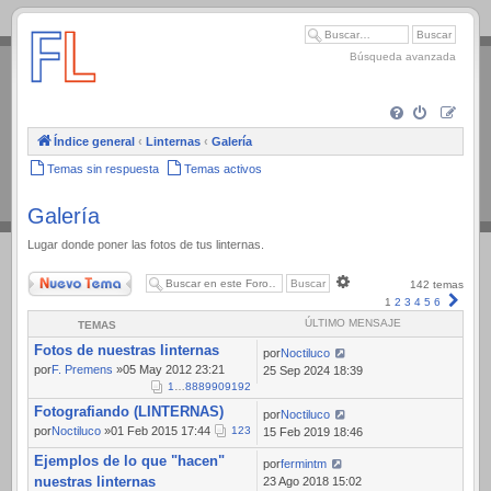
.
Búsqueda avanzada
Índice general
‹
Linternas
‹
Galería
Temas sin respuesta
Temas activos
Galería
Lugar donde poner las fotos de tus linternas.
Nuevo Tema
Búsqueda
142 temas
avanzada
Sigui
1
2
3
4
5
6
ÚLTIMO MENSAJE
TEMAS
Fotos de nuestras linternas
por
Noctiluco
por
F. Premens
»05 May 2012 23:21
25 Sep 2024 18:39
1
…
88
89
90
91
92
Fotografiando (LINTERNAS)
por
Noctiluco
por
Noctiluco
»01 Feb 2015 17:44
1
2
3
15 Feb 2019 18:46
Ejemplos de lo que "hacen"
por
fermintm
nuestras linternas
23 Ago 2018 15:02