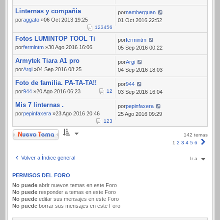
Linternas y compañia
por
namberguan
por
aggato
»06 Oct 2013 19:25
01 Oct 2016 22:52
1
2
3
4
5
6
Fotos LUMINTOP TOOL Ti
por
fermintm
por
fermintm
»30 Ago 2016 16:06
05 Sep 2016 00:22
Armytek Tiara A1 pro
por
Argi
por
Argi
»04 Sep 2016 08:25
04 Sep 2016 18:03
Foto de familia. PA-TA-TA!!
por
944
por
944
»20 Ago 2016 06:23
1
2
03 Sep 2016 16:04
Mis 7 linternas .
por
pepinfaxera
por
pepinfaxera
»23 Ago 2016 20:46
25 Ago 2016 09:29
1
2
3
Nuevo Tema
142 temas
Sigui
1
2
3
4
5
6
Volver a Índice general
Ir a
PERMISOS DEL FORO
No puede
abrir nuevos temas en este Foro
No puede
responder a temas en este Foro
No puede
editar sus mensajes en este Foro
No puede
borrar sus mensajes en este Foro