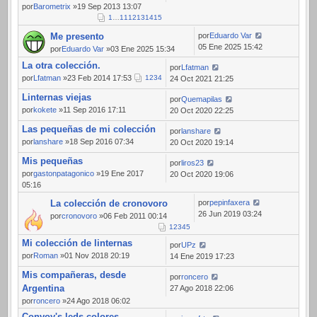
por
Barometrix
»19 Sep 2013 13:07
1
…
11
12
13
14
15
Me presento
por
Eduardo Var
05 Ene 2025 15:42
por
Eduardo Var
»03 Ene 2025 15:34
La otra colección.
por
Lfatman
por
Lfatman
»23 Feb 2014 17:53
1
2
3
4
24 Oct 2021 21:25
Linternas viejas
por
Quemapilas
por
kokete
»11 Sep 2016 17:11
20 Oct 2020 22:25
Las pequeñas de mi colección
por
lanshare
por
lanshare
»18 Sep 2016 07:34
20 Oct 2020 19:14
Mis pequeñas
por
liros23
por
gastonpatagonico
»19 Ene 2017
20 Oct 2020 19:06
05:16
La colección de cronovoro
por
pepinfaxera
26 Jun 2019 03:24
por
cronovoro
»06 Feb 2011 00:14
1
2
3
4
5
Mi colección de linternas
por
UPz
por
Roman
»01 Nov 2018 20:19
14 Ene 2019 17:23
Mis compañeras, desde
por
roncero
Argentina
27 Ago 2018 22:06
por
roncero
»24 Ago 2018 06:02
Convoy's leds colores