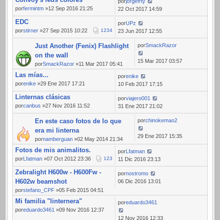
por
jorgefrty
por
fermintm
»12 Sep 2016 21:25
22 Oct 2017 14:59
EDC
por
UPz
por
stirner
»27 Sep 2015 10:22
1
2
3
4
23 Jun 2017 12:55
Just Another (Fenix) Flashlight
por
SmackRazor
on the wall
15 Mar 2017 03:57
por
SmackRazor
»11 Mar 2017 05:41
Las mías...
por
enike
por
enike
»29 Ene 2017 17:21
10 Feb 2017 17:15
Linternas clásicas
por
viajero001
por
canbus
»27 Nov 2016 11:52
31 Ene 2017 21:02
En este caso fotos de lo que
por
chinokemao2
era mi linterna
29 Ene 2017 15:35
por
namberguan
»02 May 2014 21:34
Fotos de mis animalitos.
por
Lfatman
por
Lfatman
»07 Oct 2012 23:36
1
2
3
11 Dic 2016 23:13
Zebralight H600w - H600Fw -
por
nostromo
H602w beamshot
06 Dic 2016 13:01
por
stefano_CPF
»05 Feb 2015 04:51
Mi familia "linternera"
por
eduardo3461
por
eduardo3461
»09 Nov 2016 12:37
12 Nov 2016 12:33