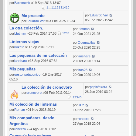
por
Barometrix
»19 Sep 2013 13:07
1
…
11
12
13
14
15
Me presento
por
Eduardo Var
05 Ene 2025 15:42
por
Eduardo Var
»03 Ene 2025 15:34
La otra colección.
por
Lfatman
por
Lfatman
»23 Feb 2014 17:53
1
2
3
4
24 Oct 2021 21:25
Linternas viejas
por
Quemapilas
por
kokete
»11 Sep 2016 17:11
20 Oct 2020 22:25
Las pequeñas de mi colección
por
lanshare
por
lanshare
»18 Sep 2016 07:34
20 Oct 2020 19:14
Mis pequeñas
por
liros23
por
gastonpatagonico
»19 Ene 2017
20 Oct 2020 19:06
05:16
La colección de cronovoro
por
pepinfaxera
26 Jun 2019 03:24
por
cronovoro
»06 Feb 2011 00:14
1
2
3
4
5
Mi colección de linternas
por
UPz
por
Roman
»01 Nov 2018 20:19
14 Ene 2019 17:23
Mis compañeras, desde
por
roncero
Argentina
27 Ago 2018 22:06
por
roncero
»24 Ago 2018 06:02
Convoy's leds colores