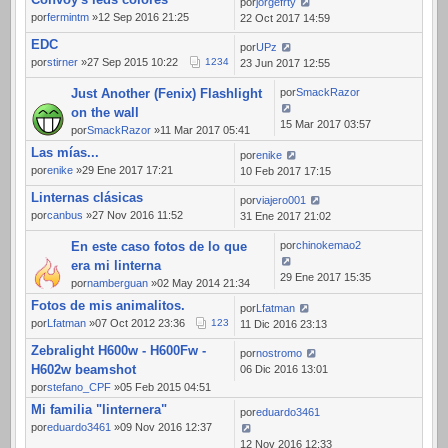
por
jorgefrty
por
fermintm
»12 Sep 2016 21:25
22 Oct 2017 14:59
EDC
por
UPz
por
stirner
»27 Sep 2015 10:22
1
2
3
4
23 Jun 2017 12:55
Just Another (Fenix) Flashlight
por
SmackRazor
on the wall
15 Mar 2017 03:57
por
SmackRazor
»11 Mar 2017 05:41
Las mías...
por
enike
por
enike
»29 Ene 2017 17:21
10 Feb 2017 17:15
Linternas clásicas
por
viajero001
por
canbus
»27 Nov 2016 11:52
31 Ene 2017 21:02
En este caso fotos de lo que
por
chinokemao2
era mi linterna
29 Ene 2017 15:35
por
namberguan
»02 May 2014 21:34
Fotos de mis animalitos.
por
Lfatman
por
Lfatman
»07 Oct 2012 23:36
1
2
3
11 Dic 2016 23:13
Zebralight H600w - H600Fw -
por
nostromo
H602w beamshot
06 Dic 2016 13:01
por
stefano_CPF
»05 Feb 2015 04:51
Mi familia "linternera"
por
eduardo3461
por
eduardo3461
»09 Nov 2016 12:37
12 Nov 2016 12:33