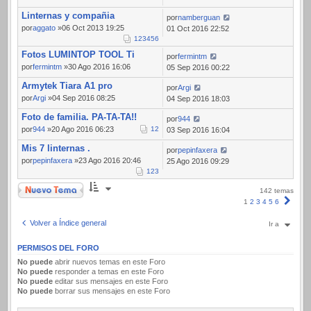
Linternas y compañia
por
namberguan
por
aggato
»06 Oct 2013 19:25
01 Oct 2016 22:52
1
2
3
4
5
6
Fotos LUMINTOP TOOL Ti
por
fermintm
por
fermintm
»30 Ago 2016 16:06
05 Sep 2016 00:22
Armytek Tiara A1 pro
por
Argi
por
Argi
»04 Sep 2016 08:25
04 Sep 2016 18:03
Foto de familia. PA-TA-TA!!
por
944
por
944
»20 Ago 2016 06:23
1
2
03 Sep 2016 16:04
Mis 7 linternas .
por
pepinfaxera
por
pepinfaxera
»23 Ago 2016 20:46
25 Ago 2016 09:29
1
2
3
Nuevo Tema
142 temas
Sigui
1
2
3
4
5
6
Volver a Índice general
Ir a
PERMISOS DEL FORO
No puede
abrir nuevos temas en este Foro
No puede
responder a temas en este Foro
No puede
editar sus mensajes en este Foro
No puede
borrar sus mensajes en este Foro