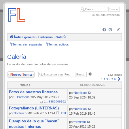
.
Búsqueda avanzada
Índice general
‹
Linternas
‹
Galería
Temas sin respuesta
Temas activos
Galería
Lugar donde poner las fotos de tus linternas.
Nuevo Tema
Búsqueda
142 temas
avanzada
Sigui
1
2
3
4
5
6
ÚLTIMO MENSAJE
TEMAS
Fotos de nuestras linternas
por
Noctiluco
por
F. Premens
»05 May 2012 23:21
25 Sep 2024 18:39
1
…
88
89
90
91
92
Fotografiando (LINTERNAS)
por
Noctiluco
por
Noctiluco
»01 Feb 2015 17:44
1
2
3
15 Feb 2019 18:46
Ejemplos de lo que "hacen"
por
fermintm
nuestras linternas
23 Ago 2018 15:02