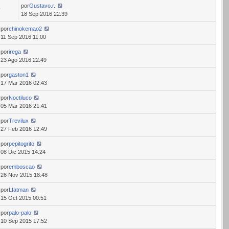
por
Gustavo.r.
5
18 Sep 2016 22:39
por
chinokemao2
11 Sep 2016 11:00
por
irega
23 Ago 2016 22:49
por
gaston1
17 Mar 2016 02:43
por
Noctiluco
05 Mar 2016 21:41
por
Trevilux
27 Feb 2016 12:49
por
pepitogrito
08 Dic 2015 14:24
por
emboscao
26 Nov 2015 18:48
por
Lfatman
15 Oct 2015 00:51
por
palo-palo
10 Sep 2015 17:52