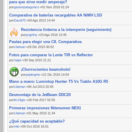
para que sirve medir amperaje?
por
gastonpatagonico
»01 Nov 2016 01:24
Comparativa de baterías recargables AA NiMH LSD
por
David70
»04 Ago 2013 14:44
Resistencia linterna a la intemperie (seguimiento)
por
jorgefrty
»23 Ago 2016 13:45
Pautas para elegir una C8. Comparativa.
por
Lfatman
»26 Dic 2015 00:52
Fotos para comparar la Lente TIR vs Reflector
por
Jaipe
»30 Sep 2015 21:21
¡Chorrocientos beamshots!
por
pepitogrito
»21 Dic 2016 14:04
Mano a mano: Lumintop Hunter T5 Vs Tiablo A10G R5
por
Lfatman
»06 Jul 2013 20:45
Desmontaje de la JetBeam DDC20
por
fer18gts
»26 Feb 2017 02:55
Primeras impresiones Nitenumen NE01
por
Lfatman
»01 May 2016 11:34
¿Qué capacidad es aceptable?
por
miki
»09 Oct 2016 16:01