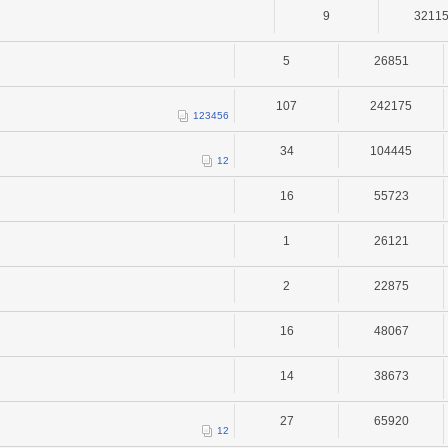
9
3211
5
26851
107
242175
1
2
3
4
5
6
34
104445
1
2
16
55723
1
26121
2
22875
16
48067
14
38673
27
65920
1
2