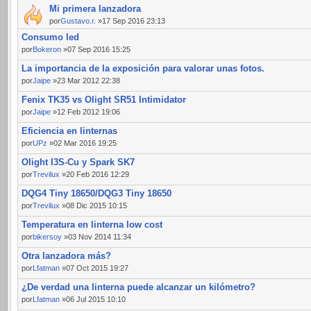
Mi primera lanzadora
por
Gustavo.r.
»17 Sep 2016 23:13
Consumo led
por
Bokeron
»07 Sep 2016 15:25
La importancia de la exposición para valorar unas fotos.
por
Jaipe
»23 Mar 2012 22:38
Fenix TK35 vs Olight SR51 Intimidator
por
Jaipe
»12 Feb 2012 19:06
Eficiencia en linternas
por
UPz
»02 Mar 2016 19:25
Olight I3S-Cu y Spark SK7
por
Trevilux
»20 Feb 2016 12:29
DQG4 Tiny 18650/DQG3 Tiny 18650
por
Trevilux
»08 Dic 2015 10:15
Temperatura en linterna low cost
por
bikersoy
»03 Nov 2014 11:34
Otra lanzadora más?
por
Lfatman
»07 Oct 2015 19:27
¿De verdad una linterna puede alcanzar un kilómetro?
por
Lfatman
»06 Jul 2015 10:10