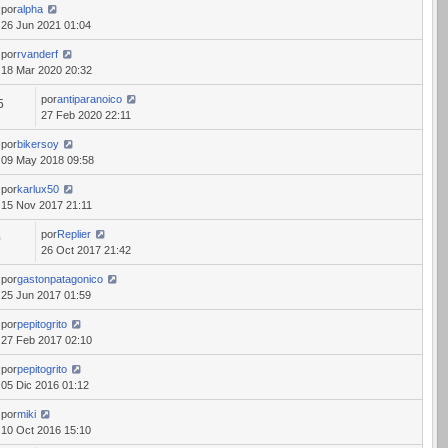
por
alpha
26 Jun 2021 01:04
por
rvanderf
18 Mar 2020 20:32
por
antiparanoico
5
27 Feb 2020 22:11
por
bikersoy
09 May 2018 09:58
por
karlux50
15 Nov 2017 21:11
por
Replier
0
26 Oct 2017 21:42
por
gastonpatagonico
25 Jun 2017 01:59
por
pepitogrito
27 Feb 2017 02:10
por
pepitogrito
05 Dic 2016 01:12
por
miki
10 Oct 2016 15:10