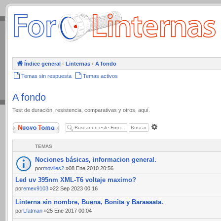
.
Índice general
‹
Linternas
‹
A fondo
Temas sin respuesta
Temas activos
A fondo
Test de duración, resistencia, comparativas y otros, aquí.
Nuevo Tema
Búsqueda
avanzada
TEMAS
Nociones básicas, informacion general.
por
moviles2
»08 Ene 2010 20:56
Led uv 395nm XML-T6 voltaje maximo?
por
emex9103
»22 Sep 2023 00:16
Linterna sin nombre, Buena, Bonita y Baraaaata.
por
Lfatman
»25 Ene 2017 00:04