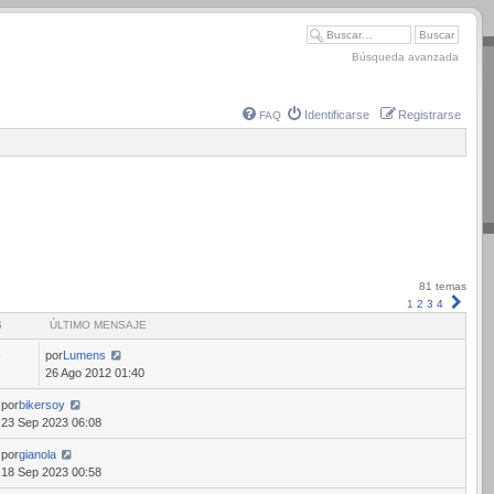
Búsqueda avanzada
Identificarse
Registrarse
FAQ
81 temas
Sigui
1
2
3
4
S
ÚLTIMO MENSAJE
por
Lumens
7
26 Ago 2012 01:40
por
bikersoy
23 Sep 2023 06:08
por
gianola
18 Sep 2023 00:58