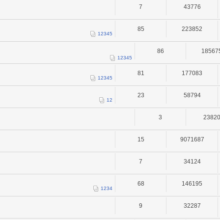
7
43776
85
223852
1
2
3
4
5
86
18567
1
2
3
4
5
81
177083
1
2
3
4
5
23
58794
1
2
3
2382
15
9071687
7
34124
68
146195
1
2
3
4
9
32287