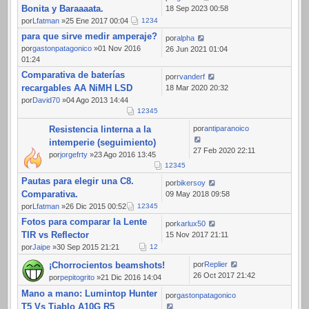
Bonita y Baraaaata.
18 Sep 2023 00:58
por
Lfatman
»25 Ene 2017 00:04
1
2
3
4
para que sirve medir amperaje?
por
alpha
por
gastonpatagonico
»01 Nov 2016
26 Jun 2021 01:04
01:24
Comparativa de baterías
por
rvanderf
recargables AA NiMH LSD
18 Mar 2020 20:32
por
David70
»04 Ago 2013 14:44
1
2
3
4
5
Resistencia linterna a la
por
antiparanoico
intemperie (seguimiento)
27 Feb 2020 22:11
por
jorgefrty
»23 Ago 2016 13:45
1
2
3
4
5
Pautas para elegir una C8.
por
bikersoy
Comparativa.
09 May 2018 09:58
por
Lfatman
»26 Dic 2015 00:52
1
2
3
4
5
Fotos para comparar la Lente
por
karlux50
TIR vs Reflector
15 Nov 2017 21:11
por
Jaipe
»30 Sep 2015 21:21
1
2
¡Chorrocientos beamshots!
por
Replier
26 Oct 2017 21:42
por
pepitogrito
»21 Dic 2016 14:04
Mano a mano: Lumintop Hunter
por
gastonpatagonico
T5 Vs Tiablo A10G R5