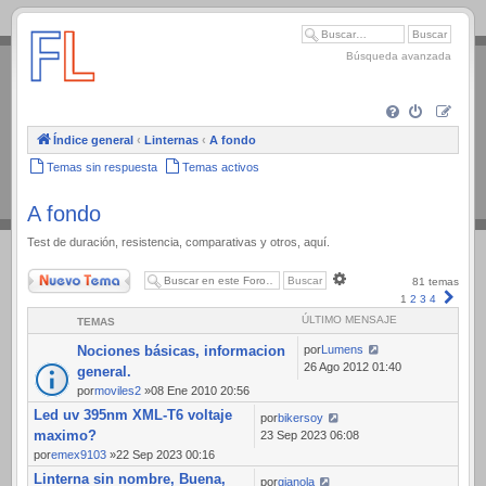
.
Búsqueda avanzada
Índice general
‹
Linternas
‹
A fondo
Temas sin respuesta
Temas activos
A fondo
Test de duración, resistencia, comparativas y otros, aquí.
Nuevo Tema
Búsqueda
81 temas
avanzada
Sigui
1
2
3
4
ÚLTIMO MENSAJE
TEMAS
Nociones básicas, informacion
por
Lumens
26 Ago 2012 01:40
general.
por
moviles2
»08 Ene 2010 20:56
Led uv 395nm XML-T6 voltaje
por
bikersoy
maximo?
23 Sep 2023 06:08
por
emex9103
»22 Sep 2023 00:16
Linterna sin nombre, Buena,
por
gianola