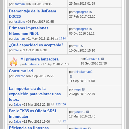
25 Jun 2017 01:59
por
Lfatman
»06 Jul 2013 20:45
Desmontaje de la JetBeam
por
pepitogrito
DDC20
27 Feb 2017 02:10
por
fer18gts
»26 Feb 2017 02:55
Primeras impresiones
por
pepitogrito
Nitenumen NE01
05 Dic 2016 01:12
por
Lfatman
»01 May 2016 11:34
1
2
3
4
¿Qué capacidad es aceptable?
por
miki
por
miki
»09 Oct 2016 16:01
10 Oct 2016 15:10
Mi primera lanzadora
por
Gustavo.r.
18 Sep 2016 22:39
por
Gustavo.r.
»17 Sep 2016 23:13
Consumo led
por
chinokemao2
por
Bokeron
»07 Sep 2016 15:25
11 Sep 2016 11:00
La importancia de la
por
irega
exposición para valorar unas
23 Ago 2016 22:49
fotos.
por
Jaipe
»23 Mar 2012 22:38
1
2
3
4
5
6
Fenix TK35 vs Olight SR51
por
gaston1
Intimidator
17 Mar 2016 02:43
por
Jaipe
»12 Feb 2012 19:06
1
2
Eficiencia en linternas
por
Noctiluco