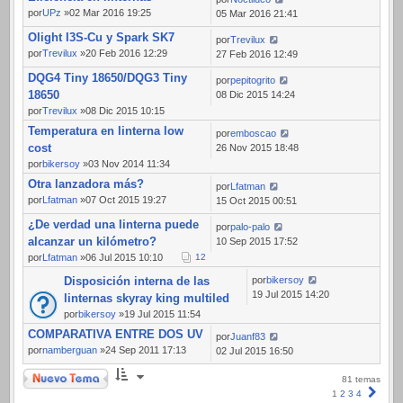
por
UPz
»02 Mar 2016 19:25
05 Mar 2016 21:41
Olight I3S-Cu y Spark SK7
por
Trevilux
por
Trevilux
»20 Feb 2016 12:29
27 Feb 2016 12:49
DQG4 Tiny 18650/DQG3 Tiny
por
pepitogrito
18650
08 Dic 2015 14:24
por
Trevilux
»08 Dic 2015 10:15
Temperatura en linterna low
por
emboscao
cost
26 Nov 2015 18:48
por
bikersoy
»03 Nov 2014 11:34
Otra lanzadora más?
por
Lfatman
por
Lfatman
»07 Oct 2015 19:27
15 Oct 2015 00:51
¿De verdad una linterna puede
por
palo-palo
alcanzar un kilómetro?
10 Sep 2015 17:52
por
Lfatman
»06 Jul 2015 10:10
1
2
Disposición interna de las
por
bikersoy
19 Jul 2015 14:20
linternas skyray king multiled
por
bikersoy
»19 Jul 2015 11:54
COMPARATIVA ENTRE DOS UV
por
Juanf83
por
namberguan
»24 Sep 2011 17:13
02 Jul 2015 16:50
Nuevo Tema
81 temas
Sigui
1
2
3
4