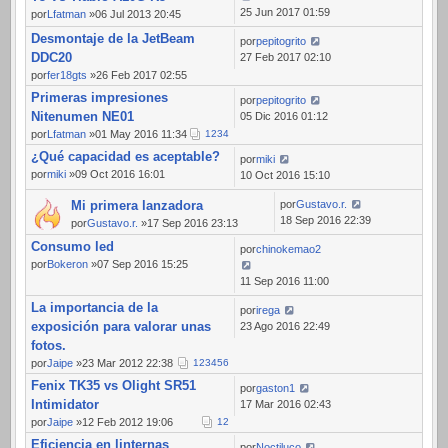
25 Jun 2017 01:59
por
Lfatman
»06 Jul 2013 20:45
Desmontaje de la JetBeam
por
pepitogrito
DDC20
27 Feb 2017 02:10
por
fer18gts
»26 Feb 2017 02:55
Primeras impresiones
por
pepitogrito
Nitenumen NE01
05 Dic 2016 01:12
por
Lfatman
»01 May 2016 11:34
1
2
3
4
¿Qué capacidad es aceptable?
por
miki
por
miki
»09 Oct 2016 16:01
10 Oct 2016 15:10
Mi primera lanzadora
por
Gustavo.r.
18 Sep 2016 22:39
por
Gustavo.r.
»17 Sep 2016 23:13
Consumo led
por
chinokemao2
por
Bokeron
»07 Sep 2016 15:25
11 Sep 2016 11:00
La importancia de la
por
irega
exposición para valorar unas
23 Ago 2016 22:49
fotos.
por
Jaipe
»23 Mar 2012 22:38
1
2
3
4
5
6
Fenix TK35 vs Olight SR51
por
gaston1
Intimidator
17 Mar 2016 02:43
por
Jaipe
»12 Feb 2012 19:06
1
2
Eficiencia en linternas
por
Noctiluco