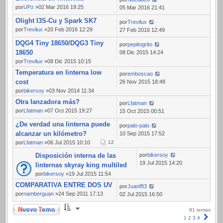
por
UPz
»02 Mar 2016 19:25
05 Mar 2016 21:41
Olight I3S-Cu y Spark SK7
por
Trevilux
por
Trevilux
»20 Feb 2016 12:29
27 Feb 2016 12:49
DQG4 Tiny 18650/DQG3 Tiny
por
pepitogrito
18650
08 Dic 2015 14:24
por
Trevilux
»08 Dic 2015 10:15
Temperatura en linterna low
por
emboscao
cost
26 Nov 2015 18:48
por
bikersoy
»03 Nov 2014 11:34
Otra lanzadora más?
por
Lfatman
por
Lfatman
»07 Oct 2015 19:27
15 Oct 2015 00:51
¿De verdad una linterna puede
por
palo-palo
alcanzar un kilómetro?
10 Sep 2015 17:52
por
Lfatman
»06 Jul 2015 10:10
1
2
Disposición interna de las
por
bikersoy
19 Jul 2015 14:20
linternas skyray king multiled
por
bikersoy
»19 Jul 2015 11:54
COMPARATIVA ENTRE DOS UV
por
Juanf83
por
namberguan
»24 Sep 2011 17:13
02 Jul 2015 16:50
Nuevo Tema
81 temas
Sigui
1
2
3
4