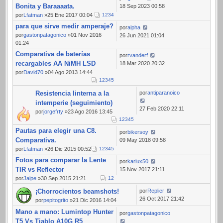
Bonita y Baraaaata.
18 Sep 2023 00:58
por
Lfatman
»25 Ene 2017 00:04
1
2
3
4
para que sirve medir amperaje?
por
alpha
por
gastonpatagonico
»01 Nov 2016
26 Jun 2021 01:04
01:24
Comparativa de baterías
por
rvanderf
recargables AA NiMH LSD
18 Mar 2020 20:32
por
David70
»04 Ago 2013 14:44
1
2
3
4
5
Resistencia linterna a la
por
antiparanoico
intemperie (seguimiento)
27 Feb 2020 22:11
por
jorgefrty
»23 Ago 2016 13:45
1
2
3
4
5
Pautas para elegir una C8.
por
bikersoy
Comparativa.
09 May 2018 09:58
por
Lfatman
»26 Dic 2015 00:52
1
2
3
4
5
Fotos para comparar la Lente
por
karlux50
TIR vs Reflector
15 Nov 2017 21:11
por
Jaipe
»30 Sep 2015 21:21
1
2
¡Chorrocientos beamshots!
por
Replier
26 Oct 2017 21:42
por
pepitogrito
»21 Dic 2016 14:04
Mano a mano: Lumintop Hunter
por
gastonpatagonico
T5 Vs Tiablo A10G R5