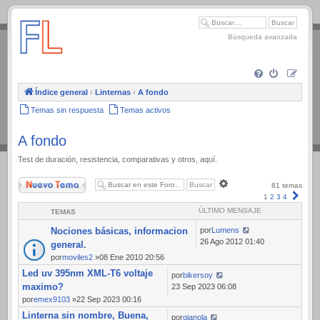
.
Búsqueda avanzada
Índice general
‹
Linternas
‹
A fondo
Temas sin respuesta
Temas activos
A fondo
Test de duración, resistencia, comparativas y otros, aquí.
Nuevo Tema
Búsqueda
81 temas
avanzada
Sigui
1
2
3
4
ÚLTIMO MENSAJE
TEMAS
Nociones básicas, informacion
por
Lumens
26 Ago 2012 01:40
general.
por
moviles2
»08 Ene 2010 20:56
Led uv 395nm XML-T6 voltaje
por
bikersoy
maximo?
23 Sep 2023 06:08
por
emex9103
»22 Sep 2023 00:16
Linterna sin nombre, Buena,
por
gianola