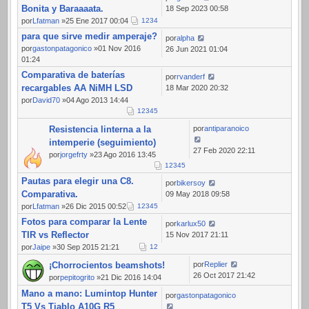
Bonita y Baraaaata.
18 Sep 2023 00:58
por
Lfatman
»25 Ene 2017 00:04
1
2
3
4
para que sirve medir amperaje?
por
alpha
por
gastonpatagonico
»01 Nov 2016
26 Jun 2021 01:04
01:24
Comparativa de baterías
por
rvanderf
recargables AA NiMH LSD
18 Mar 2020 20:32
por
David70
»04 Ago 2013 14:44
1
2
3
4
5
Resistencia linterna a la
por
antiparanoico
intemperie (seguimiento)
27 Feb 2020 22:11
por
jorgefrty
»23 Ago 2016 13:45
1
2
3
4
5
Pautas para elegir una C8.
por
bikersoy
Comparativa.
09 May 2018 09:58
por
Lfatman
»26 Dic 2015 00:52
1
2
3
4
5
Fotos para comparar la Lente
por
karlux50
TIR vs Reflector
15 Nov 2017 21:11
por
Jaipe
»30 Sep 2015 21:21
1
2
¡Chorrocientos beamshots!
por
Replier
26 Oct 2017 21:42
por
pepitogrito
»21 Dic 2016 14:04
Mano a mano: Lumintop Hunter
por
gastonpatagonico
T5 Vs Tiablo A10G R5