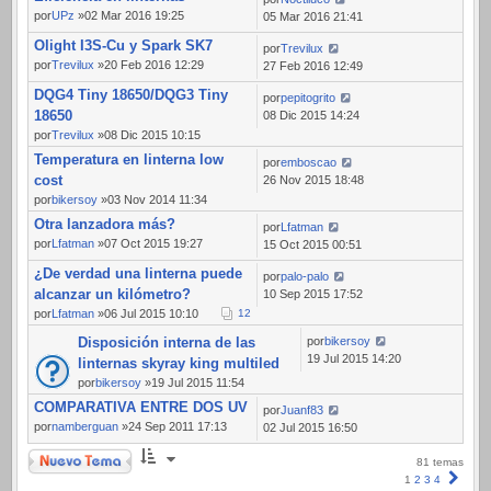
por
UPz
»02 Mar 2016 19:25
05 Mar 2016 21:41
Olight I3S-Cu y Spark SK7
por
Trevilux
por
Trevilux
»20 Feb 2016 12:29
27 Feb 2016 12:49
DQG4 Tiny 18650/DQG3 Tiny
por
pepitogrito
18650
08 Dic 2015 14:24
por
Trevilux
»08 Dic 2015 10:15
Temperatura en linterna low
por
emboscao
cost
26 Nov 2015 18:48
por
bikersoy
»03 Nov 2014 11:34
Otra lanzadora más?
por
Lfatman
por
Lfatman
»07 Oct 2015 19:27
15 Oct 2015 00:51
¿De verdad una linterna puede
por
palo-palo
alcanzar un kilómetro?
10 Sep 2015 17:52
por
Lfatman
»06 Jul 2015 10:10
1
2
Disposición interna de las
por
bikersoy
19 Jul 2015 14:20
linternas skyray king multiled
por
bikersoy
»19 Jul 2015 11:54
COMPARATIVA ENTRE DOS UV
por
Juanf83
por
namberguan
»24 Sep 2011 17:13
02 Jul 2015 16:50
Nuevo Tema
81 temas
Sigui
1
2
3
4