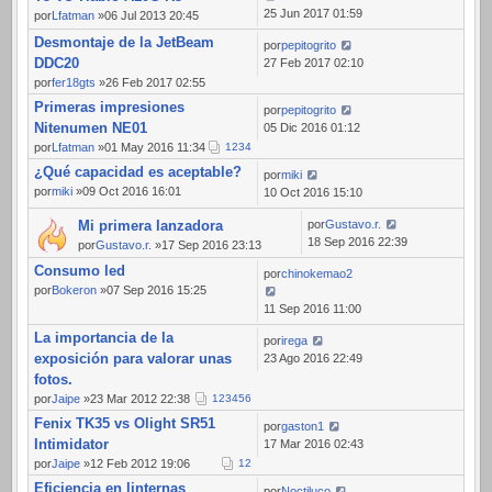
25 Jun 2017 01:59
por
Lfatman
»06 Jul 2013 20:45
Desmontaje de la JetBeam
por
pepitogrito
DDC20
27 Feb 2017 02:10
por
fer18gts
»26 Feb 2017 02:55
Primeras impresiones
por
pepitogrito
Nitenumen NE01
05 Dic 2016 01:12
por
Lfatman
»01 May 2016 11:34
1
2
3
4
¿Qué capacidad es aceptable?
por
miki
por
miki
»09 Oct 2016 16:01
10 Oct 2016 15:10
Mi primera lanzadora
por
Gustavo.r.
18 Sep 2016 22:39
por
Gustavo.r.
»17 Sep 2016 23:13
Consumo led
por
chinokemao2
por
Bokeron
»07 Sep 2016 15:25
11 Sep 2016 11:00
La importancia de la
por
irega
exposición para valorar unas
23 Ago 2016 22:49
fotos.
por
Jaipe
»23 Mar 2012 22:38
1
2
3
4
5
6
Fenix TK35 vs Olight SR51
por
gaston1
Intimidator
17 Mar 2016 02:43
por
Jaipe
»12 Feb 2012 19:06
1
2
Eficiencia en linternas
por
Noctiluco