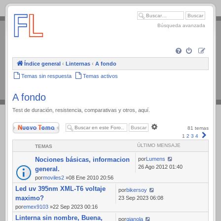
.
Búsqueda avanzada
Índice general
‹
Linternas
‹
A fondo
Temas sin respuesta
Temas activos
A fondo
Test de duración, resistencia, comparativas y otros, aquí.
Nuevo Tema
Búsqueda
81 temas
avanzada
Sigui
1
2
3
4
ÚLTIMO MENSAJE
TEMAS
Nociones básicas, informacion
por
Lumens
26 Ago 2012 01:40
general.
por
moviles2
»08 Ene 2010 20:56
Led uv 395nm XML-T6 voltaje
por
bikersoy
maximo?
23 Sep 2023 06:08
por
emex9103
»22 Sep 2023 00:16
Linterna sin nombre, Buena,
por
gianola