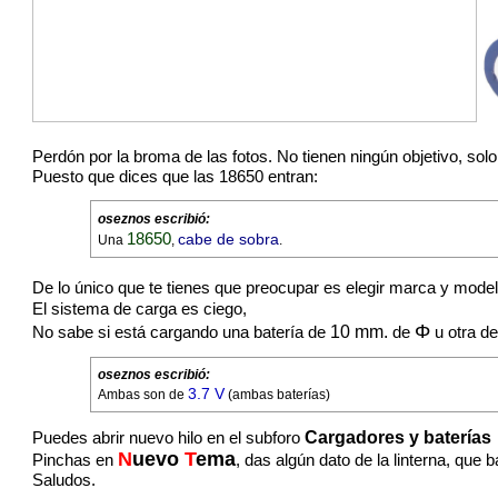
Perdón por la broma de las fotos. No tienen ningún objetivo, solo
Puesto que dices que las 18650 entran:
oseznos
escribió:
18650
cabe de sobra
Una
,
.
De lo único que te tienes que preocupar es elegir marca y mode
El sistema de carga es ciego,
Φ
10 mm.
No sabe si está cargando una batería de
de
u otra d
oseznos
escribió:
3.7 V
Ambas son de
(ambas baterías)
Cargadores y baterías
Puedes abrir nuevo hilo en el subforo
N
uevo
T
ema
Pinchas en
, das algún dato de la linterna, que
Saludos.