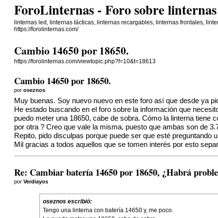
ForoLinternas - Foro sobre linterna
linternas led, linternas tácticas, linternas recargables, linternas frontales, lin
https://forolinternas.com/
Cambio 14650 por 18650.
https://forolinternas.com/viewtopic.php?f=10&t=18613
Cambio 14650 por 18650.
por
oseznos
Muy buenas. Soy nuevo nuevo en este foro así que desde ya pid
He estado buscando en el foro sobre la información que necesito
puedo meter una 18650, cabe de sobra. Cómo la linterna tiene c
por otra ? Creo que vale la misma, puesto que ambas son de 3.7 
Repito, pido disculpas porque puede ser que esté preguntando 
Mil gracias a todos aquellos que se tomen interés por esto sep
Re: Cambiar batería 14650 por 18650, ¿Habrá probl
por
Verdiayos
oseznos
escribió:
Tengo una linterna con batería 14650 y, me poco.