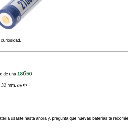
 curiosidad.
6
50
18
lo de una
Φ
32 mm
e
. de
 batería usaste hasta ahora y, pregunta que nuevas baterías te recomi