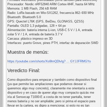
Procesador: Nordic nRF52840 ARM Cortex-M4F, hasta 64 MHz
Memoria: 1 MB Flash, 256 kB RAM
Radio: LoRa basado en Wio-SX1262, frecuencia 862–930 MHz
Bluetooth: Bluetooth 5.0
GPS: Quectel L76K (GPS, BeiDou, GLONASS, QZSS)
Pantalla: OLED 1,3 pulgadas, 128 × 64 px
Alimentación: batería interna Li-ion, USB-C 5 V / 1 A, entrada
solar 5 V / 1 A, entrada de batería 3.7 V
Carcasa: plástico impreso en 3D
Interfaces: puerto Grove, pines PTH, interfaz de depuración SWD
Muestra de menús:
https://youtube.com/shorts/Xo9lmQDlvlg? ... GYJJFRMGYo
Veredicto Final:
Como dispositivo para empezar y también como dispositivo final
(ya que permite las ampliaciones que podamos desear si
queremos algo muy concreto), claramente me orientaría a este
dispositivo y en caso de querer algo muy compacto quizás me
iría al Sensecap T1000-E a costa de no tener pantalla, tener
menos batería y no ser ampliable; pero si prima el espacio para
llevar en la cartera, es digno a mencionar, si esto no es tan