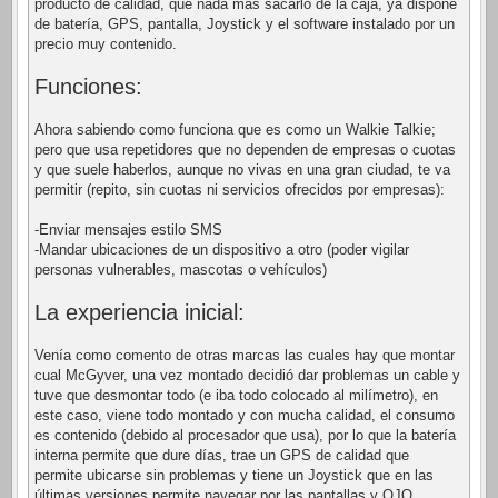
producto de calidad, que nada más sacarlo de la caja, ya dispone
de batería, GPS, pantalla, Joystick y el software instalado por un
precio muy contenido.
Funciones:
Ahora sabiendo como funciona que es como un Walkie Talkie;
pero que usa repetidores que no dependen de empresas o cuotas
y que suele haberlos, aunque no vivas en una gran ciudad, te va
permitir (repito, sin cuotas ni servicios ofrecidos por empresas):
-Enviar mensajes estilo SMS
-Mandar ubicaciones de un dispositivo a otro (poder vigilar
personas vulnerables, mascotas o vehículos)
La experiencia inicial:
Venía como comento de otras marcas las cuales hay que montar
cual McGyver, una vez montado decidió dar problemas un cable y
tuve que desmontar todo (e iba todo colocado al milímetro), en
este caso, viene todo montado y con mucha calidad, el consumo
es contenido (debido al procesador que usa), por lo que la batería
interna permite que dure días, trae un GPS de calidad que
permite ubicarse sin problemas y tiene un Joystick que en las
últimas versiones permite navegar por las pantallas y OJO