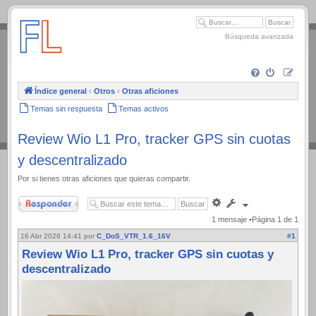
.
Búsqueda avanzada
Índice general
‹
Otros
‹
Otras aficiones
Temas sin respuesta
Temas activos
Review Wio L1 Pro, tracker GPS sin cuotas
y descentralizado
Por si tienes otras aficiones que quieras compartir.
Responder
Búsqueda
avanzada
1 mensaje •Página
1
de
1
16 Abr 2026 14:41
por
C_DoS_VTR_1.6_16V
#1
Review Wio L1 Pro, tracker GPS sin cuotas y
descentralizado