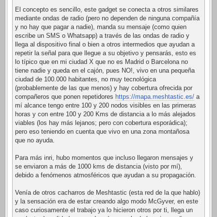
El concepto es sencillo, este gadget se conecta a otros similares
mediante ondas de radio (pero no dependen de ninguna compañía
y no hay que pagar a nadie), manda su mensaje (como quien
escribe un SMS o Whatsapp) a través de las ondas de radio y
llega al dispositivo final o bien a otros intermedios que ayudan a
repetir la señal para que llegue a su objetivo y pensarás, esto es
lo típico que en mi ciudad X que no es Madrid o Barcelona no
tiene nadie y queda en el cajón, pues NO!, vivo en una pequeña
ciudad de 100.000 habitantes, no muy tecnológica
(probablemente de las que menos) y hay cobertura ofrecida por
compañeros que ponen repetidores
https://mapa.meshtastic.es/
a
mí alcance tengo entre 100 y 200 nodos visibles en las primeras
horas y con entre 100 y 200 Kms de distancia a lo más alejados
viables (los hay más lejanos; pero con cobertura esporádica);
pero eso teniendo en cuenta que vivo en una zona montañosa
que no ayuda.
Para más inri, hubo momentos que incluso llegaron mensajes y
se enviaron a más de 1000 kms de distancia (visto por mí),
debido a fenómenos atmosféricos que ayudan a su propagación.
Venía de otros cacharros de Meshtastic (esta red de la que hablo)
y la sensación era de estar creando algo modo McGyver, en este
caso curiosamente el trabajo ya lo hicieron otros por ti, llega un