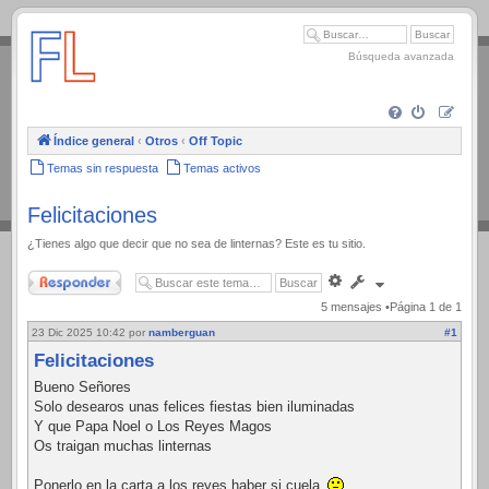
.
Búsqueda avanzada
Índice general
‹
Otros
‹
Off Topic
Temas sin respuesta
Temas activos
Felicitaciones
¿Tienes algo que decir que no sea de linternas? Este es tu sitio.
Responder
Búsqueda
avanzada
5 mensajes •Página
1
de
1
23 Dic 2025 10:42
por
namberguan
#1
Felicitaciones
Bueno Señores
Solo desearos unas felices fiestas bien iluminadas
Y que Papa Noel o Los Reyes Magos
Os traigan muchas linternas
Ponerlo en la carta a los reyes haber si cuela