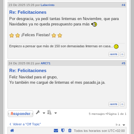
23 Dic 2025 15:26
por
Laberinto
#4
Re: Felicitaciones
Por desgracia, ya pedí tantas linternas en Noviembre, que para
Navidades ya no queda presupuesto para más
¡Felices Fiestas!
Empiezo a pensar que más de 150 son demasiadas linternas en casa...
24 Dic 2025 06:21
por
ARC71
#5
Re: Felicitaciones
Feliz Navidad para el grupo,
Yo también me cargué de linternas el mes pasado,ja ja.
Responder
5 mensajes •Página
1
de
1
Volver a “Off Topic”
Ir a
Todos los horarios son
UTC+02:00