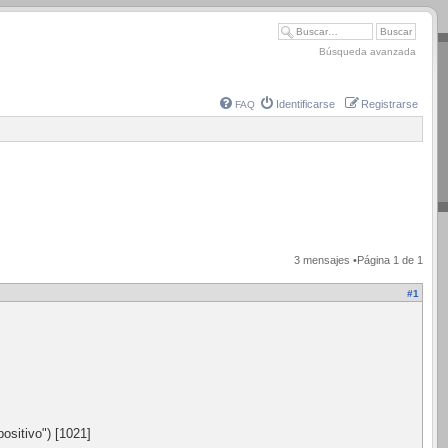
Búsqueda avanzada
Identificarse
Registrarse
FAQ
3 mensajes •Página
1
de
1
#1
ositivo") [1021]