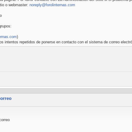
Sitio o webmaster:
noreply@forolinternas.com
lo
grupos:
ternas.com
)
os intentos repetidos de ponerse en contacto con el sistema de correo electró
correo
correo