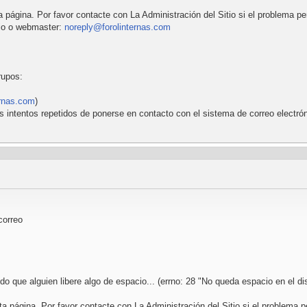
 página. Por favor contacte con La Administración del Sitio si el problema pe
itio o webmaster:
noreply@forolinternas.com
rupos:
ernas.com
)
s intentos repetidos de ponerse en contacto con el sistema de correo electrón
correo
 que alguien libere algo de espacio... (errno: 28 "No queda espacio en el dis
a página. Por favor contacte con La Administración del Sitio si el problema p