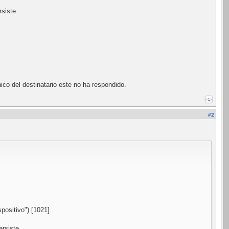
rsiste.
ico del destinatario este no ha respondido.
#2
positivo") [1021]
ersiste.