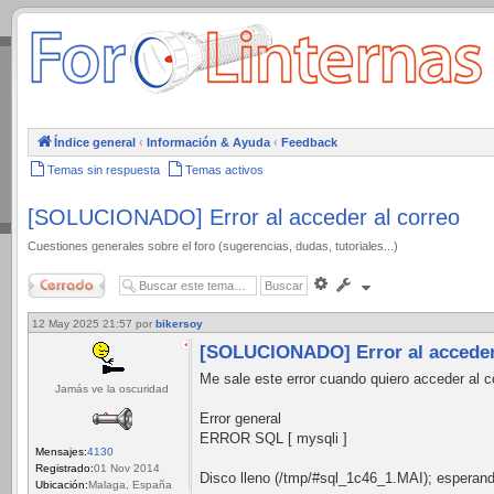
.
Índice general
‹
Información & Ayuda
‹
Feedback
Temas sin respuesta
Temas activos
[SOLUCIONADO] Error al acceder al correo
Cuestiones generales sobre el foro (sugerencias, dudas, tutoriales...)
Cerrado
Búsqueda
avanzada
12 May 2025 21:57
por
bikersoy
[SOLUCIONADO] Error al acceder
Me sale este error cuando quiero acceder al c
Jamás ve la oscuridad
Error general
ERROR SQL [ mysqli ]
Mensajes:
4130
Registrado:
01 Nov 2014
Disco lleno (/tmp/#sql_1c46_1.MAI); esperando 
Ubicación:
Malaga, España