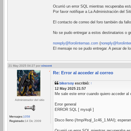
Ocurrió un error SQL mientras recuperaba esta
Por favor notifique a La Administración del S
El contacto de correo del foro también da fallo
No se pudo entregar a estos destinatarios o g
noreply@forolinternas.com
(
noreply@forolint
El mensaje no se pudo entregar. A pesar de lo
21 May 2025 04:27
por
vincent
Re: Error al acceder al correo
bikersoy
escribió:
↑
12 May 2025 21:57
Me sale este error cuando quiero acceder al 
Administrador del sitio
Error general
ERROR SQL [ mysqli ]
Mensajes:
1058
Disco lleno (/tmp/#sql_1c46_1.MAI); esperando
Registrado:
14 Dic 2009
Ocurrió un error SQL mientras recuperaba est