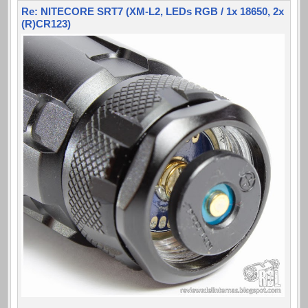
Re: NITECORE SRT7 (XM-L2, LEDs RGB / 1x 18650, 2x
(R)CR123)