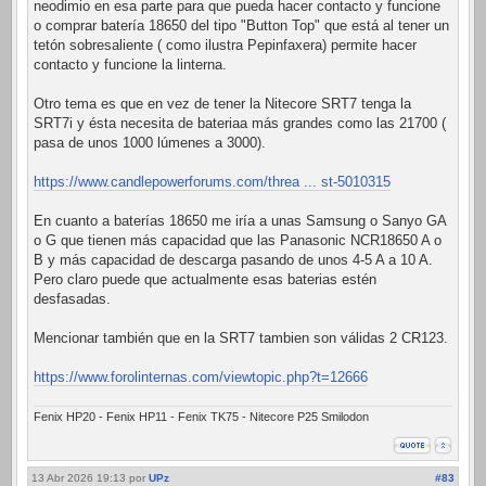
neodimio en esa parte para que pueda hacer contacto y funcione
o comprar batería 18650 del tipo "Button Top" que está al tener un
tetón sobresaliente ( como ilustra Pepinfaxera) permite hacer
contacto y funcione la linterna.
Otro tema es que en vez de tener la Nitecore SRT7 tenga la
SRT7i y ésta necesita de bateriaa más grandes como las 21700 (
pasa de unos 1000 lúmenes a 3000).
https://www.candlepowerforums.com/threa ... st-5010315
En cuanto a baterías 18650 me iría a unas Samsung o Sanyo GA
o G que tienen más capacidad que las Panasonic NCR18650 A o
B y más capacidad de descarga pasando de unos 4-5 A a 10 A.
Pero claro puede que actualmente esas baterias estén
desfasadas.
Mencionar también que en la SRT7 tambien son válidas 2 CR123.
https://www.forolinternas.com/viewtopic.php?t=12666
Fenix HP20 - Fenix HP11 - Fenix TK75 - Nitecore P25 Smilodon
13 Abr 2026 19:13
por
UPz
#83