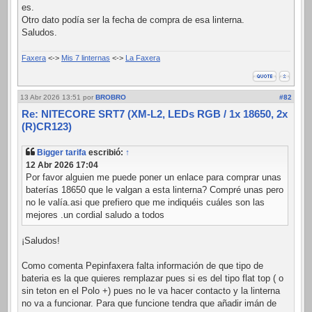
es.
Otro dato podía ser la fecha de compra de esa linterna.
Saludos.
Faxera
<->
Mis 7 linternas
<->
La Faxera
13 Abr 2026 13:51
por
BROBRO
#82
Re: NITECORE SRT7 (XM-L2, LEDs RGB / 1x 18650, 2x
(R)CR123)
Bigger tarifa
escribió:
↑
12 Abr 2026 17:04
Por favor alguien me puede poner un enlace para comprar unas
baterías 18650 que le valgan a esta linterna? Compré unas pero
no le valía.asi que prefiero que me indiquéis cuáles son las
mejores .un cordial saludo a todos
¡Saludos!
Como comenta Pepinfaxera falta información de que tipo de
bateria es la que quieres remplazar pues si es del tipo flat top ( o
sin teton en el Polo +) pues no le va hacer contacto y la linterna
no va a funcionar. Para que funcione tendra que añadir imán de