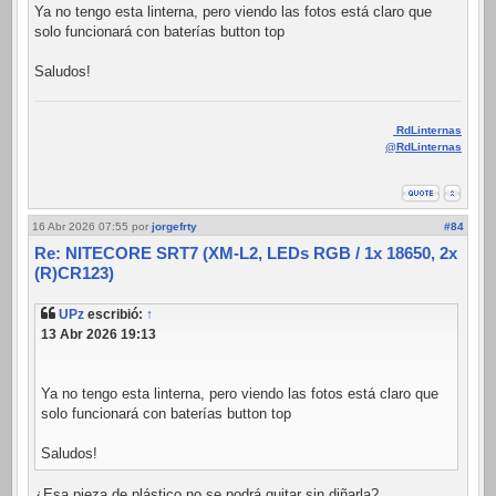
Ya no tengo esta linterna, pero viendo las fotos está claro que
solo funcionará con baterías button top
Saludos!
RdLinternas
@RdLinternas
16 Abr 2026 07:55
por
jorgefrty
#84
Re: NITECORE SRT7 (XM-L2, LEDs RGB / 1x 18650, 2x
(R)CR123)
UPz
escribió:
↑
13 Abr 2026 19:13
Ya no tengo esta linterna, pero viendo las fotos está claro que
solo funcionará con baterías button top
Saludos!
¿Esa pieza de plástico no se podrá quitar sin diñarla?