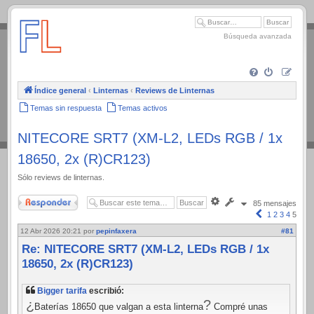
.
Búsqueda avanzada
Índice general
‹
Linternas
‹
Reviews de Linternas
Temas sin respuesta
Temas activos
NITECORE SRT7 (XM-L2, LEDs RGB / 1x
18650, 2x (R)CR123)
Sólo reviews de linternas.
Responder
Búsqueda
85 mensajes
avanzada
Anterior
1
2
3
4
5
12 Abr 2026 20:21
por
pepinfaxera
#81
Re: NITECORE SRT7 (XM-L2, LEDs RGB / 1x
18650, 2x (R)CR123)
Bigger tarifa
escribió:
¿
?
Baterías 18650 que valgan a esta linterna
Compré unas