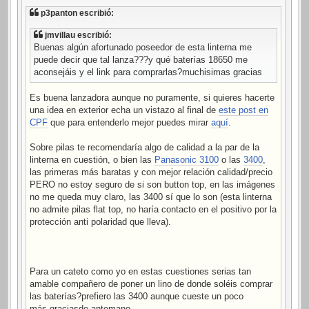
p3panton escribió:
jmvillau escribió:
Buenas algún afortunado poseedor de esta linterna me
puede decir que tal lanza???y qué baterías 18650 me
aconsejáis y el link para comprarlas?muchisimas gracias
Es buena lanzadora aunque no puramente, si quieres hacerte
una idea en exterior echa un vistazo al final de
este post en
CPF
que para entenderlo mejor puedes mirar
aquí
.
Sobre pilas te recomendaría algo de calidad a la par de la
linterna en cuestión, o bien las
Panasonic 3100
o las
3400
,
las primeras más baratas y con mejor relación calidad/precio
PERO no estoy seguro de si son button top, en las imágenes
no me queda muy claro, las 3400 sí que lo son (esta linterna
no admite pilas flat top, no haría contacto en el positivo por la
protección anti polaridad que lleva).
Para un cateto como yo en estas cuestiones serias tan
amable compañero de poner un lino de donde soléis comprar
las baterías?prefiero las 3400 aunque cueste un poco
más.graciasde antemano