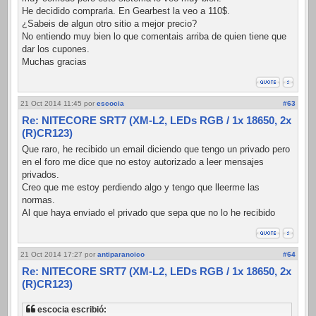
He decidido comprarla. En Gearbest la veo a 110$.
¿Sabeis de algun otro sitio a mejor precio?
No entiendo muy bien lo que comentais arriba de quien tiene que
dar los cupones.
Muchas gracias
21 Oct 2014 11:45
por
escocia
#63
Re: NITECORE SRT7 (XM-L2, LEDs RGB / 1x 18650, 2x
(R)CR123)
Que raro, he recibido un email diciendo que tengo un privado pero
en el foro me dice que no estoy autorizado a leer mensajes
privados.
Creo que me estoy perdiendo algo y tengo que lleerme las
normas.
Al que haya enviado el privado que sepa que no lo he recibido
21 Oct 2014 17:27
por
antiparanoico
#64
Re: NITECORE SRT7 (XM-L2, LEDs RGB / 1x 18650, 2x
(R)CR123)
escocia escribió: