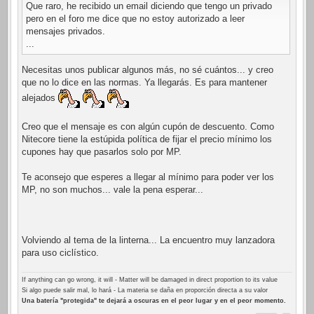
Que raro, he recibido un email diciendo que tengo un privado
pero en el foro me dice que no estoy autorizado a leer
mensajes privados.
...
Necesitas unos publicar algunos más, no sé cuántos... y creo
que no lo dice en las normas. Ya llegarás. Es para mantener
alejados
Creo que el mensaje es con algún cupón de descuento. Como
Nitecore tiene la estúpida política de fijar el precio mínimo los
cupones hay que pasarlos solo por MP.
Te aconsejo que esperes a llegar al mínimo para poder ver los
MP, no son muchos... vale la pena esperar...
Volviendo al tema de la linterna... La encuentro muy lanzadora
para uso ciclístico.
If anything can go wrong, it will - Matter will be damaged in direct proportion to its value
Si algo puede salir mal, lo hará - La materia se daña en proporción directa a su valor
Una batería "protegida" te dejará a oscuras en el peor lugar y en el peor momento.