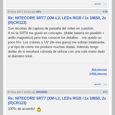
23 Ene 2017 12:12
por
UPz
#76
Re: NITECORE SRT7 (XM-L2, LEDs RGB / 1x 18650, 2x
(R)CR123)
Son recortes de captura de pantalla del video en cuestión.
A mi la SRT9 me gustó en concepto, (doble batería en paralelo +
anillo magnetico) pero tras conocer los detalles... me quedo un
poco frío. Los colores y UV (de esa guisa) me sobran totalmente,
y el tipo de cierre me produce muchas dudas. Además tengo
dudas de si resultará cómoda de utilizar con una sola mano dado
el diámetro total...
RdLinternas
@RdLinternas
24 Ene 2017 10:00
por
BROBRO
#77
Re: NITECORE SRT7 (XM-L2, LEDs RGB / 1x 18650, 2x
(R)CR123)
100% de acuerdo!