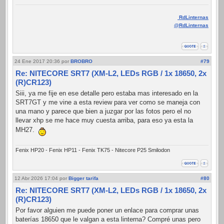
RdLinternas
@RdLinternas
24 Ene 2017 20:36
por
BROBRO
#79
Re: NITECORE SRT7 (XM-L2, LEDs RGB / 1x 18650, 2x
(R)CR123)
Siii, ya me fije en ese detalle pero estaba mas interesado en la
SRT7GT y me vine a esta review para ver como se maneja con
una mano y parece que bien a juzgar por las fotos pero el no
llevar xhp se me hace muy cuesta arriba, para eso ya esta la
MH27.
Fenix HP20 - Fenix HP11 - Fenix TK75 - Nitecore P25 Smilodon
12 Abr 2026 17:04
por
Bigger tarifa
#80
Re: NITECORE SRT7 (XM-L2, LEDs RGB / 1x 18650, 2x
(R)CR123)
Por favor alguien me puede poner un enlace para comprar unas
baterías 18650 que le valgan a esta linterna? Compré unas pero