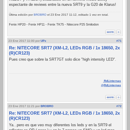
espectante de reviews entre la nueva SRT9 y la G20 de Klarus!
Última edición por
BROBRO
el 23 Ene 2017 11:12, editado 1 vez en total.
Fenix HP20 - Fenix HP11 - Fenix TK75 - Nitecore P25 Smilodon
23 Ene 2017 11:00
por
UPz
#71
Re: NITECORE SRT7 (XM-L2, LEDs RGB / 1x 18650, 2x
(R)CR123)
Pues creo que sobre la SRT7GT solo dice "high intensity LED".
RdLinternas
@RdLinternas
23 Ene 2017 11:21
por
BROBRO
#72
Re: NITECORE SRT7 (XM-L2, LEDs RGB / 1x 18650, 2x
(R)CR123)
Ya...pero es que veo muy diferentes los leds y en la SRT9 el