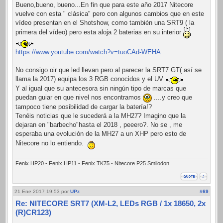
Bueno,bueno, bueno...En fin que para este año 2017 Nitecore
vuelve con esta " clásica" pero con algunos cambios que en este
vídeo presentan en el Shotshow, como también una SRT9 ( la
primera del vídeo) pero esta aloja 2 baterias en su interior
https://www.youtube.com/watch?v=tuoCAd-WEHA
No consigo oir que led llevan pero al parecer la SRT7 GT( así se
llama la 2017) equipa los 3 RGB conocidos y el UV
Y al igual que su antecesora sin ningún tipo de marcas que
puedan guiar en que nivel nos encontramos
....y creo que
tampoco tiene posibilidad de cargar la batería!?
Tenéis noticias que le sucederá a la MH27? Imagino que la
dejaran en "barbecho"hasta el 2018 , peeero?. No se , me
esperaba una evolución de la MH27 a un XHP pero esto de
Nitecore no lo entiendo.
Fenix HP20 - Fenix HP11 - Fenix TK75 - Nitecore P25 Smilodon
21 Ene 2017 19:53
por
UPz
#69
Re: NITECORE SRT7 (XM-L2, LEDs RGB / 1x 18650, 2x
(R)CR123)