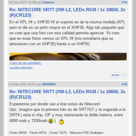
23 Ene 2017 11:39
por
Lfatman
#74
Re: NITECORE SRT7 (XM-L2, LEDs RGB / 1x 18650, 2x
(R)CR123)
En el XPL HI y XHP35 HI el soporte es de la misma medida (XP)
pero el die es un pelín mayor en el XHP35. Algo tán pequeño que
no creo que una foto con esa calidad permita apreciar. Yo creo
que en esas fotos vemos un XPL HI (me extrañaría que se
atreviesen con un XHP35) frente a un XHP50.
-Fotos de mis animalitos-
-La otra colección-
23 Ene 2017 11:57
por
BROBRO
#75
Re: NITECORE SRT7 (XM-L2, LEDs RGB / 1x 18650, 2x
(R)CR123)
Esperemos por donde van a tirar estos de Nitecore!
Upz, imagino que la primera foto es de SRT7GT y la segunda a la
SRT9 ( esta si xhp, OP y muy interesante la doble batería, entre
6800 mah y 7200mah
).
Fenix HP20 - Fenix HP11 - Fenix TK75 - Nitecore P25 Smilodon