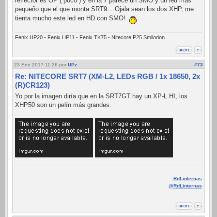
reflector es OP ( poco ) y en la 7 parece un SMO y un led mas
pequeño que el que monta SRT9....Ojala sean los dos XHP, me
tienta mucho este led en HD con SMO!
Fenix HP20 - Fenix HP11 - Fenix TK75 - Nitecore P25 Smilodon
23 Ene 2017 11:26
por
UPz
#73
Re: NITECORE SRT7 (XM-L2, LEDs RGB / 1x 18650, 2x
(R)CR123)
Yo por la imagen diría que en la SRT7GT hay un XP-L HI, los
XHP50 son un pelín más grandes.
RdLinternas
@RdLinternas