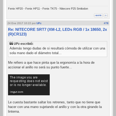
Fenix HP20 - Fenix HP11 - Fenix TK75 - Nitecore P25 Smilodon
24 Ene 2017 10:22
por
UPz
#78
Re: NITECORE SRT7 (XM-L2, LEDs RGB / 1x 18650, 2x
(R)CR123)
UPz escribió:
Además tengo dudas de si resultará cómoda de utilizar con una
sola mano dado el diámetro total...
Me refiero a que hace pinta que la ergonomía a la hora de
accionar el anillo no será su punto fuerte...
Le cuesta bastante saltar los retrenes, tanto que no tiene que
hacer con una mano sujetando el anillo y con la otra girando la
linterna.