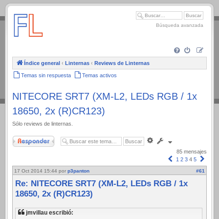
.
Búsqueda avanzada
Índice general
‹
Linternas
‹
Reviews de Linternas
Temas sin respuesta
Temas activos
NITECORE SRT7 (XM-L2, LEDs RGB / 1x
18650, 2x (R)CR123)
Sólo reviews de linternas.
Responder
Búsqueda
avanzada
85 mensajes
Anterior
Sigui
1
2
3
4
5
17 Oct 2014 15:44
por
p3panton
#61
Re: NITECORE SRT7 (XM-L2, LEDs RGB / 1x
18650, 2x (R)CR123)
jmvillau escribió: