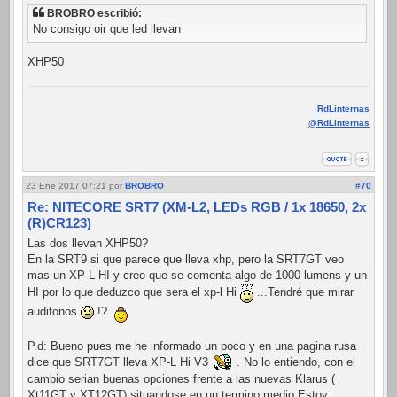
BROBRO escribió:
No consigo oir que led llevan
XHP50
RdLinternas
@RdLinternas
23 Ene 2017 07:21
por
BROBRO
#70
Re: NITECORE SRT7 (XM-L2, LEDs RGB / 1x 18650, 2x
(R)CR123)
Las dos llevan XHP50?
En la SRT9 si que parece que lleva xhp, pero la SRT7GT veo
mas un XP-L HI y creo que se comenta algo de 1000 lumens y un
HI por lo que deduzco que sera el xp-l Hi
...Tendré que mirar
audifonos
!?
P.d: Bueno pues me he informado un poco y en una pagina rusa
dice que SRT7GT lleva XP-L Hi V3
. No lo entiendo, con el
cambio serian buenas opciones frente a las nuevas Klarus (
Xt11GT y XT12GT) situandose en un termino medio Estoy