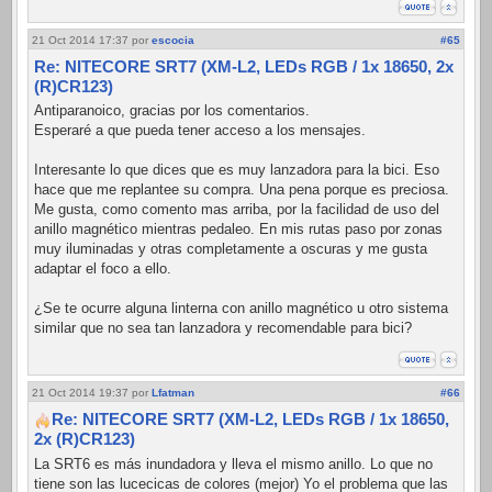
21 Oct 2014 17:37
por
escocia
#65
Re: NITECORE SRT7 (XM-L2, LEDs RGB / 1x 18650, 2x
(R)CR123)
Antiparanoico, gracias por los comentarios.
Esperaré a que pueda tener acceso a los mensajes.
Interesante lo que dices que es muy lanzadora para la bici. Eso
hace que me replantee su compra. Una pena porque es preciosa.
Me gusta, como comento mas arriba, por la facilidad de uso del
anillo magnético mientras pedaleo. En mis rutas paso por zonas
muy iluminadas y otras completamente a oscuras y me gusta
adaptar el foco a ello.
¿Se te ocurre alguna linterna con anillo magnético u otro sistema
similar que no sea tan lanzadora y recomendable para bici?
21 Oct 2014 19:37
por
Lfatman
#66
Re: NITECORE SRT7 (XM-L2, LEDs RGB / 1x 18650,
2x (R)CR123)
La SRT6 es más inundadora y lleva el mismo anillo. Lo que no
tiene son las lucecicas de colores (mejor) Yo el problema que las