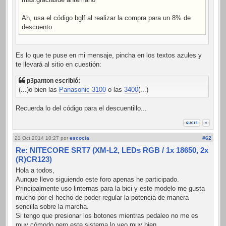
Ah, usa el código bglf al realizar la compra para un 8% de
descuento.
Es lo que te puse en mi mensaje, pincha en los textos azules y
te llevará al sitio en cuestión:
p3panton escribió:
(...)o bien las
Panasonic 3100
o las
3400
(...)
Recuerda lo del código para el descuentillo...
21 Oct 2014 10:27
por
escocia
#62
Re: NITECORE SRT7 (XM-L2, LEDs RGB / 1x 18650, 2x
(R)CR123)
Hola a todos,
Aunque llevo siguiendo este foro apenas he participado.
Principalmente uso linternas para la bici y este modelo me gusta
mucho por el hecho de poder regular la potencia de manera
sencilla sobre la marcha.
Si tengo que presionar los botones mientras pedaleo no me es
muy cómodo pero este sistema lo veo muy bien.