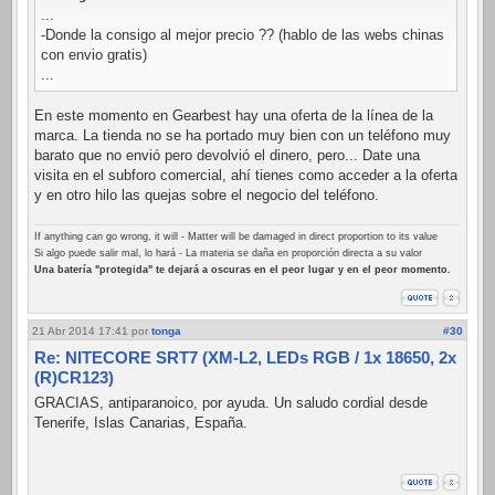
...
-Donde la consigo al mejor precio ?? (hablo de las webs chinas
con envio gratis)
...
En este momento en Gearbest hay una oferta de la línea de la
marca. La tienda no se ha portado muy bien con un teléfono muy
barato que no envió pero devolvió el dinero, pero... Date una
visita en el subforo comercial, ahí tienes como acceder a la oferta
y en otro hilo las quejas sobre el negocio del teléfono.
If anything can go wrong, it will - Matter will be damaged in direct proportion to its value
Si algo puede salir mal, lo hará - La materia se daña en proporción directa a su valor
Una batería "protegida" te dejará a oscuras en el peor lugar y en el peor momento.
21 Abr 2014 17:41
por
tonga
#30
Re: NITECORE SRT7 (XM-L2, LEDs RGB / 1x 18650, 2x
(R)CR123)
GRACIAS, antiparanoico, por ayuda. Un saludo cordial desde
Tenerife, Islas Canarias, España.