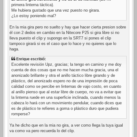
primera linterna táctica).
Me hubiera gustado que una vez puesto no girara.
¿Lo estoy poniendo mal?
En la mia gira pero no suelto y hay que hacer cierta presion sobre
él con 2 dedos en cambio en la Nitecore P25 si gira libre si no
lleva puesto el clip y supongo en la SRT7 si pones el clip
tampoco girará si es el caso que lo hace y no quieres que lo
haga.
Enrique escribió:
Excelente revisión Upz, gracias; la tengo en camino y me doy
cuenta de dos cosas que no me hacen mucha gracia, una el
anonizado brillante y otra el anillo táctico libre girando y de
plástico, del anonizado espero no de una impresión de poca
calidad como se percibe en linternas de vajo costo, en cuanto
al anillo pienso que al estar libre de cuerpo, no va a evitar que
la linterna ruede en una superficie inclinada, cuando menos la
cabeza lo hará con un movimiento pendular, cuando dices que
es de plástico te refieres a goma o plástico duro que pudiera
romperse?
Ya he dicho que en la mia no gira, a ver como llega la tuya igual
va como va pero recuerda lo del clip.