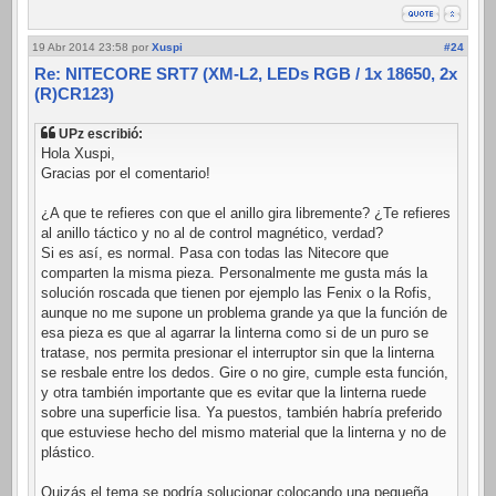
19 Abr 2014 23:58
por
Xuspi
#24
Re: NITECORE SRT7 (XM-L2, LEDs RGB / 1x 18650, 2x
(R)CR123)
UPz escribió:
Hola Xuspi,
Gracias por el comentario!
¿A que te refieres con que el anillo gira libremente? ¿Te refieres
al anillo táctico y no al de control magnético, verdad?
Si es así, es normal. Pasa con todas las Nitecore que
comparten la misma pieza. Personalmente me gusta más la
solución roscada que tienen por ejemplo las Fenix o la Rofis,
aunque no me supone un problema grande ya que la función de
esa pieza es que al agarrar la linterna como si de un puro se
tratase, nos permita presionar el interruptor sin que la linterna
se resbale entre los dedos. Gire o no gire, cumple esta función,
y otra también importante que es evitar que la linterna ruede
sobre una superficie lisa. Ya puestos, también habría preferido
que estuviese hecho del mismo material que la linterna y no de
plástico.
Quizás el tema se podría solucionar colocando una pequeña