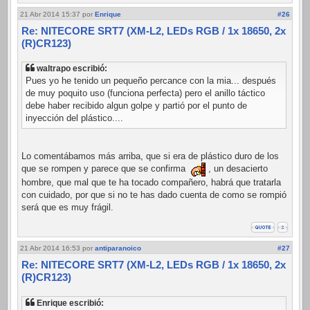
21 Abr 2014 15:37
por
Enrique
#26
Re: NITECORE SRT7 (XM-L2, LEDs RGB / 1x 18650, 2x
(R)CR123)
waltrapo escribió:
Pues yo he tenido un pequeño percance con la mia... después
de muy poquito uso (funciona perfecta) pero el anillo táctico
debe haber recibido algun golpe y partió por el punto de
inyección del plástico....
Lo comentábamos más arriba, que si era de plástico duro de los
que se rompen y parece que se confirma
, un desacierto
hombre, que mal que te ha tocado compañero, habrá que tratarla
con cuidado, por que si no te has dado cuenta de como se rompió
será que es muy frágil.
21 Abr 2014 16:53
por
antiparanoico
#27
Re: NITECORE SRT7 (XM-L2, LEDs RGB / 1x 18650, 2x
(R)CR123)
Enrique escribió: