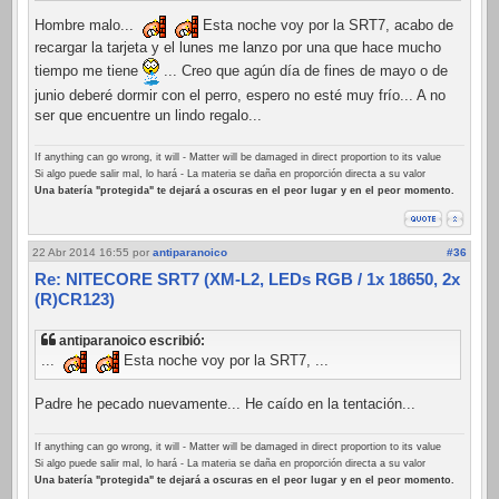
Hombre malo...
Esta noche voy por la SRT7, acabo de
recargar la tarjeta y el lunes me lanzo por una que hace mucho
tiempo me tiene
... Creo que agún día de fines de mayo o de
junio deberé dormir con el perro, espero no esté muy frío... A no
ser que encuentre un lindo regalo...
If anything can go wrong, it will - Matter will be damaged in direct proportion to its value
Si algo puede salir mal, lo hará - La materia se daña en proporción directa a su valor
Una batería "protegida" te dejará a oscuras en el peor lugar y en el peor momento.
22 Abr 2014 16:55
por
antiparanoico
#36
Re: NITECORE SRT7 (XM-L2, LEDs RGB / 1x 18650, 2x
(R)CR123)
antiparanoico escribió:
...
Esta noche voy por la SRT7, ...
Padre he pecado nuevamente... He caído en la tentación...
If anything can go wrong, it will - Matter will be damaged in direct proportion to its value
Si algo puede salir mal, lo hará - La materia se daña en proporción directa a su valor
Una batería "protegida" te dejará a oscuras en el peor lugar y en el peor momento.