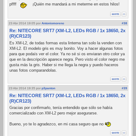
pffff
¡Quién me mandará a mi meterme en estos hilos!
23 Abr 2014 19:05
por
Antoniomoreno
#38
Re: NITECORE SRT7 (XM-L2, LEDs RGB / 1x 18650, 2x
(R)CR123)
Es XM-L2, de todas formas esta linterna tan solo la venden con
XM-L2. El modelo gris es muy bonito. Voy a hacer algunas fotos
para que podaís ver el color. Ya no sé si os enviaran otro color ya
que en la descripción aparece negra. Pero visto el color negro me
gusta más la gris. Haber si me llega la negra y puedo haceros
unas fotos comparandolas.
23 Abr 2014 19:35
por
p3panton
#39
Re: NITECORE SRT7 (XM-L2, LEDs RGB / 1x 18650, 2x
(R)CR123)
Gracias por confirmarlo, tenía entendido que sólo se había
comercializado con XM-L2 pero mejor asegurarse.
Bueno, yo te lo agradezco, en mi casa seguro que no