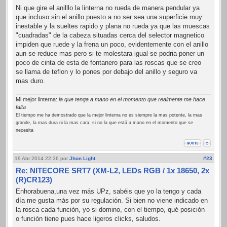
Ni que gire el anilllo la linterna no rueda de manera pendular ya
que incluso sin el anillo puesto a no ser sea una superficie muy
inestable y la sueltes rapido y plana no rueda ya que las muescas
"cuadradas" de la cabeza situadas cerca del selector magnetico
impiden que ruede y la frena un poco, evidentemente con el anillo
aun se reduce mas pero si te molestara igual se podria poner un
poco de cinta de esta de fontanero para las roscas que se creo
se llama de teflon y lo pones por debajo del anillo y seguro va
mas duro.
Mi mejor linterna:
la que tenga a mano en el momento que realmente me hace
falta
El tiempo me ha demostrado que la mejor linterna no es siempre la mas potente, la mas
grande, la mas dura ni la mas cara, si no la que está a mano en el momento que se
necesita
19 Abr 2014 22:36
por
Jhon Light
#23
Re: NITECORE SRT7 (XM-L2, LEDs RGB / 1x 18650, 2x
(R)CR123)
Enhorabuena,una vez más UPz, sabéis que yo la tengo y cada
día me gusta más por su regulación. Si bien no viene indicado en
la rosca cada función, yo si domino, con el tiempo, qué posición
o función tiene pues hace ligeros clicks, saludos.