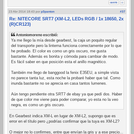
23 Abr 2014 18:43
por
p3panton
#37
Re: NITECORE SRT7 (XM-L2, LEDs RGB / 1x 18650, 2x
(R)CR123)
Antoniomoreno escribió:
Ya me llego la mía desde gearbest, la caja un poquito regular
del transporte pero la linterna funciona correctamente por lo que
he probado. El color es como un gris oscuro, me gusta
bastante. Además es bonita y cómoda para cambiar de modo.
Es fácil saber en que posición esta el anillo magnético.
También me llego de banggood la fenix E35EU, a simple vista
no parece tanta luz, esta noche la probaré haber que tal. Como
inunda bastante no se aprecia en casa tantos lumenes.
Aún tengo pendiente otra SRT7 de ebay ya que pedí dos. Haber
de que color me viene para poder comparar, yo esta no la veo
negra, es como un gris oscuro.
En Gearbest indica XM-L en lugar de XM-L2, supongo que es
error en el título pero ¿podrías confirmar que la tuya es XM-L2?
O mejor no lo confirmes, entre que envían la gris y a ese precio...