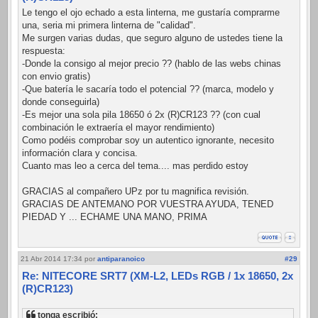
Le tengo el ojo echado a esta linterna, me gustaría comprarme
una, seria mi primera linterna de "calidad".
Me surgen varias dudas, que seguro alguno de ustedes tiene la
respuesta:
-Donde la consigo al mejor precio ?? (hablo de las webs chinas
con envio gratis)
-Que batería le sacaría todo el potencial ?? (marca, modelo y
donde conseguirla)
-Es mejor una sola pila 18650 ó 2x (R)CR123 ?? (con cual
combinación le extraería el mayor rendimiento)
Como podéis comprobar soy un autentico ignorante, necesito
información clara y concisa.
Cuanto mas leo a cerca del tema.... mas perdido estoy
GRACIAS al compañero UPz por tu magnifica revisión.
GRACIAS DE ANTEMANO POR VUESTRA AYUDA, TENED
PIEDAD Y ... ECHAME UNA MANO, PRIMA
21 Abr 2014 17:34
por
antiparanoico
#29
Re: NITECORE SRT7 (XM-L2, LEDs RGB / 1x 18650, 2x
(R)CR123)
tonga escribió: