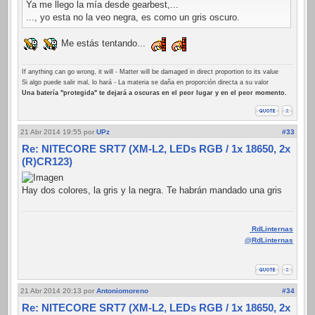
Ya me llego la mía desde gearbest,...
..., yo esta no la veo negra, es como un gris oscuro.
Me estás tentando...
If anything can go wrong, it will - Matter will be damaged in direct proportion to its value
Si algo puede salir mal, lo hará - La materia se daña en proporción directa a su valor
Una batería "protegida" te dejará a oscuras en el peor lugar y en el peor momento.
21 Abr 2014 19:55
por
UPz
#33
Re: NITECORE SRT7 (XM-L2, LEDs RGB / 1x 18650, 2x
(R)CR123)
Hay dos colores, la gris y la negra. Te habrán mandado una gris
RdLinternas
@RdLinternas
21 Abr 2014 20:13
por
Antoniomoreno
#34
Re: NITECORE SRT7 (XM-L2, LEDs RGB / 1x 18650, 2x