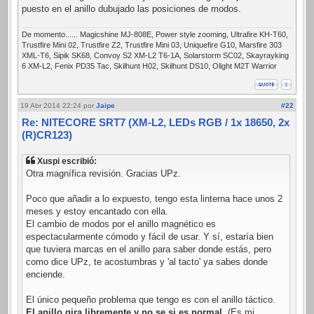
puesto en el anillo dubujado las posiciones de modos.
De momento...... Magicshine MJ-808E, Power style zooming, Ultrafire KH-T60,
Trustfire Mini 02, Trustfire Z2, Trustfire Mini 03, Uniquefire G10, Marsfire 303
XML-T6, Sipik SK68, Convoy S2 XM-L2 T6-1A, Solarstorm SC02, Skayrayking
6 XM-L2, Fenix PD35 Tac, Skilhunt H02, Skilhunt DS10, Olight M2T Warrior
19 Abr 2014 22:24
por
Jaipe
#22
Re: NITECORE SRT7 (XM-L2, LEDs RGB / 1x 18650, 2x
(R)CR123)
Xuspi escribió:
Otra magnífica revisión. Gracias UPz.
Poco que añadir a lo expuesto, tengo esta linterna hace unos 2
meses y estoy encantado con ella.
El cambio de modos por el anillo magnético es
espectacularmente cómodo y fácil de usar. Y sí, estaría bien
que tuviera marcas en el anillo para saber donde estás, pero
como dice UPz, te acostumbras y 'al tacto' ya sabes donde
enciende.
El único pequeño problema que tengo es con el anillo táctico.
El anillo gira libremente y no se si es normal.
(Es mi