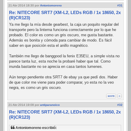
21 Abr 2014 18:30
por
Antoniomoreno
#31
Re: NITECORE SRT7 (XM-L2, LEDs RGB / 1x 18650, 2x
(R)CR123)
Ya me llego la mía desde gearbest, la caja un poquito regular del
transporte pero la linterna funciona correctamente por lo que he
probado. El color es como un gris oscuro, me gusta bastante.
Además es bonita y cómoda para cambiar de modo. Es fácil
saber en que posición esta el anillo magnético.
También me llego de banggood la fenix E35EU, a simple vista no
parece tanta luz, esta noche la probaré haber que tal. Como
inunda bastante no se aprecia en casa tantos lumenes.
Aún tengo pendiente otra SRT7 de ebay ya que pedí dos. Haber
de que color me viene para poder comparar, yo esta no la veo
negra, es como un gris oscuro.
21 Abr 2014 19:08
por
antiparanoico
#32
Re: NITECORE SRT7 (XM-L2, LEDs RGB / 1x 18650, 2x
(R)CR123)
Antoniomoreno escribió: