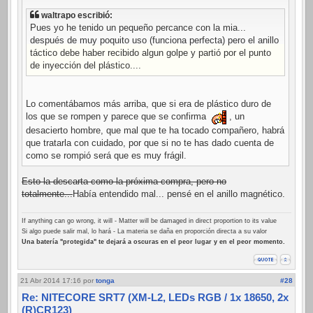
waltrapo escribió:
Pues yo he tenido un pequeño percance con la mia...
después de muy poquito uso (funciona perfecta) pero el anillo
táctico debe haber recibido algun golpe y partió por el punto
de inyección del plástico....
Lo comentábamos más arriba, que si era de plástico duro de
los que se rompen y parece que se confirma
, un
desacierto hombre, que mal que te ha tocado compañero, habrá
que tratarla con cuidado, por que si no te has dado cuenta de
como se rompió será que es muy frágil.
Esto la descarta como la próxima compra, pero no
totalmente...
Había entendido mal... pensé en el anillo magnético.
If anything can go wrong, it will - Matter will be damaged in direct proportion to its value
Si algo puede salir mal, lo hará - La materia se daña en proporción directa a su valor
Una batería "protegida" te dejará a oscuras en el peor lugar y en el peor momento.
21 Abr 2014 17:16
por
tonga
#28
Re: NITECORE SRT7 (XM-L2, LEDs RGB / 1x 18650, 2x
(R)CR123)