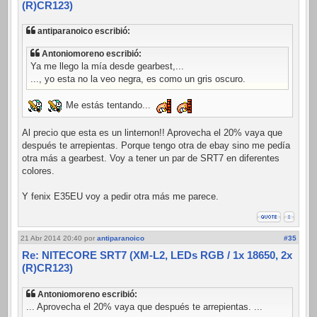
(R)CR123)
antiparanoico escribió:
Antoniomoreno escribió:
Ya me llego la mía desde gearbest,...
..., yo esta no la veo negra, es como un gris oscuro.
Me estás tentando...
Al precio que esta es un linternon!! Aprovecha el 20% vaya que
después te arrepientas. Porque tengo otra de ebay sino me pedía
otra más a gearbest. Voy a tener un par de SRT7 en diferentes
colores.
Y fenix E35EU voy a pedir otra más me parece.
21 Abr 2014 20:40
por
antiparanoico
#35
Re: NITECORE SRT7 (XM-L2, LEDs RGB / 1x 18650, 2x
(R)CR123)
Antoniomoreno escribió:
... Aprovecha el 20% vaya que después te arrepientas. ...