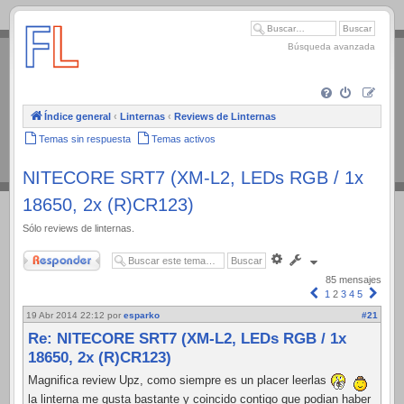
.
Búsqueda avanzada
Índice general
‹
Linternas
‹
Reviews de Linternas
Temas sin respuesta
Temas activos
NITECORE SRT7 (XM-L2, LEDs RGB / 1x
18650, 2x (R)CR123)
Sólo reviews de linternas.
Responder
Búsqueda
avanzada
85 mensajes
Anterior
Sigui
1
2
3
4
5
19 Abr 2014 22:12
por
esparko
#21
Re: NITECORE SRT7 (XM-L2, LEDs RGB / 1x
18650, 2x (R)CR123)
Magnifica review Upz, como siempre es un placer leerlas
la linterna me gusta bastante y coincido contigo que podian haber