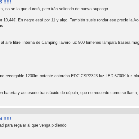
!!!!!
ss, no se lo que durará, pero irán saliendo de nuevo supongo.
or 10,44€. En negro está por 11 y algo. También suele rondar ese precio la Ac
ás.
l aire libre linterna de Camping llavero luz 900 lúmenes lámpara trasera ma
rna recargable 1200lm potente antorcha EDC CSP2323 luz LED 5700K luz bla
 batería y accesorio translúcido de cúpula, que no recuerdo como se llama, 
!!!!!
d para regalar al que venga pidiendo.