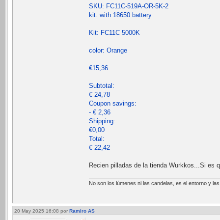
SKU: FC11C-519A-OR-5K-2
kit: with 18650 battery
Kit: FC11C 5000K
color: Orange
€15,36
Subtotal:
€ 24,78
Coupon savings:
- € 2,36
Shipping:
€0,00
Total:
€ 22,42
Recien pilladas de la tienda Wurkkos...Si es
No son los lúmenes ni las candelas, es el entorno y la
20 May 2025 16:08
por
Ramiro AS