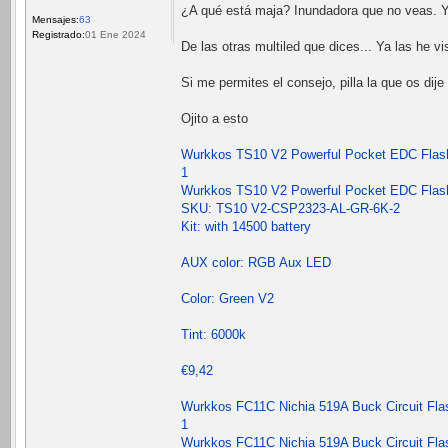
¿A qué está maja? Inundadora que no veas. Y
Mensajes:
63
Registrado:
01 Ene 2024
De las otras multiled que dices... Ya las he 
Si me permites el consejo, pilla la que os dije
Ojito a esto
Wurkkos TS10 V2 Powerful Pocket EDC Flashl
1
Wurkkos TS10 V2 Powerful Pocket EDC Flashl
SKU: TS10 V2-CSP2323-AL-GR-6K-2
Kit: with 14500 battery
AUX color: RGB Aux LED
Color: Green V2
Tint: 6000k
€9,42
Wurkkos FC11C Nichia 519A Buck Circuit Fla
1
Wurkkos FC11C Nichia 519A Buck Circuit Fla