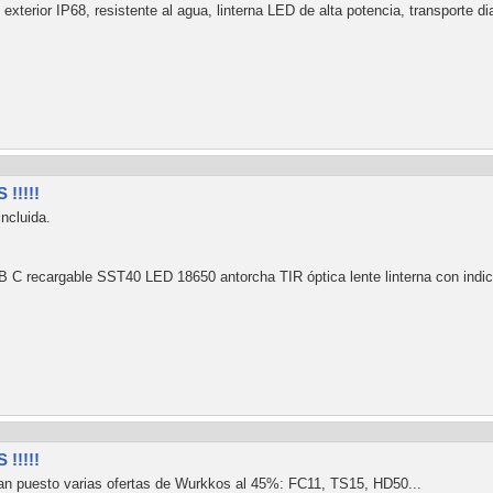
n exterior IP68, resistente al agua, linterna LED de alta potencia, transport
!!!!!
ncluida.
 C recargable SST40 LED 18650 antorcha TIR óptica lente linterna con indic
!!!!!
an puesto varias ofertas de Wurkkos al 45%: FC11, TS15, HD50...