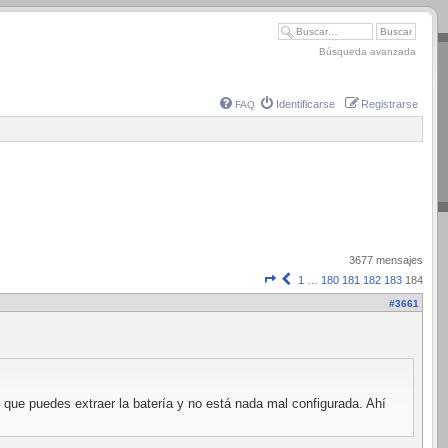
Búsqueda avanzada
Identificarse
Registrarse
FAQ
3677 mensajes
Página
Anterior
1
…
180
181
182
183
184
184
#3661
de
184
 que puedes extraer la batería y no está nada mal configurada. Ahí