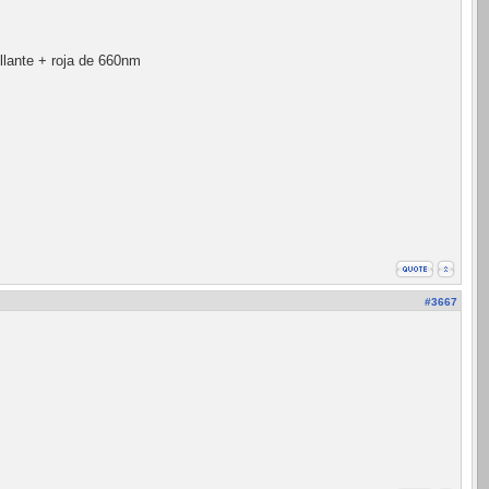
illante + roja de 660nm
#3667