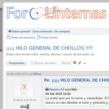
.
Índice general
‹
Zona comercial
‹
De compras
Temas sin respuesta
Temas activos
¡¡¡¡¡ HILO GENERAL DE CHOLLOS !!!!!
Dudas sobre tiendas online, tracking, aduanas, cupones de descuento, etc.
Responder
Búsqueda
avanzada
09 Abr 2025 13:57
por
ElPere
Re: ¡¡¡¡¡ HILO GENERAL DE CHOL
Ramiro AS
escribió:
↑
09 Abr 2025 10:05
La probé ayer por la noche y maravillado. El
Empieza a ver la luz
estuve un rato dándole al turbo y girándola 