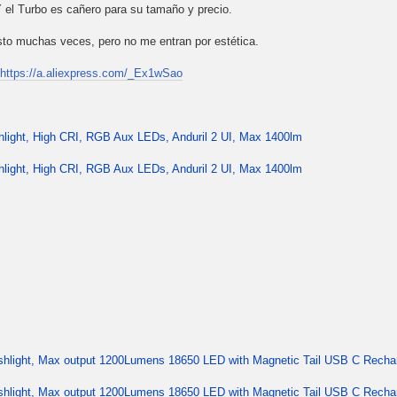
 el Turbo es cañero para su tamaño y precio.
visto muchas veces, pero no me entran por estética.
https://a.aliexpress.com/_Ex1wSao
ight, High CRI, RGB Aux LEDs, Anduril 2 UI, Max 1400lm
ight, High CRI, RGB Aux LEDs, Anduril 2 UI, Max 1400lm
shlight, Max output 1200Lumens 18650 LED with Magnetic Tail USB C Recha
shlight, Max output 1200Lumens 18650 LED with Magnetic Tail USB C Recha