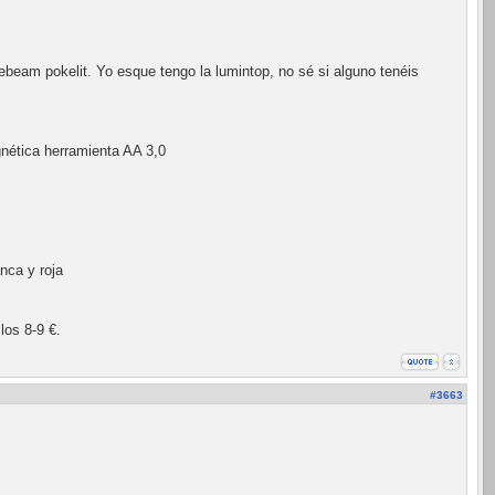
ebeam pokelit. Yo esque tengo la lumintop, no sé si alguno tenéis
gnética herramienta AA 3,0
nca y roja
los 8-9 €.
#3663