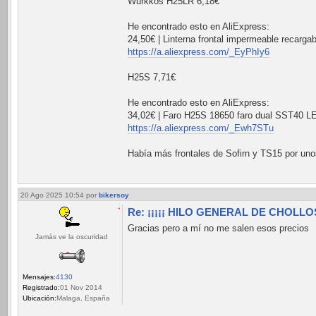
Wurkkos H25LR 6,18€
He encontrado esto en AliExpress:
24,50€ | Linterna frontal impermeable recargab
https://a.aliexpress.com/_EyPhIy6
H25S 7,71€
He encontrado esto en AliExpress:
34,02€ | Faro H25S 18650 faro dual SST40 LED
https://a.aliexpress.com/_Ewh7STu
Había más frontales de Sofirn y TS15 por unos
20 Ago 2025 10:54
por
bikersoy
Re: ¡¡¡¡¡ HILO GENERAL DE CHOLLOS 
Gracias pero a mí no me salen esos precios
Jamás ve la oscuridad
Mensajes:
4130
Registrado:
01 Nov 2014
Ubicación:
Malaga, España