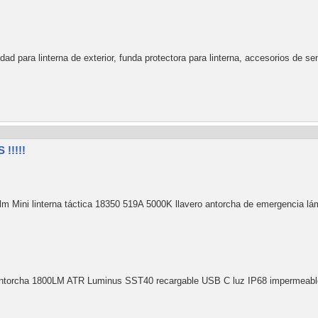
dad para linterna de exterior, funda protectora para linterna, accesorios de s
!!!!!
 Mini linterna táctica 18350 519A 5000K llavero antorcha de emergencia lá
antorcha 1800LM ATR Luminus SST40 recargable USB C luz IP68 impermeabl