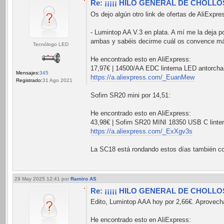
Re: ¡¡¡¡¡ HILO GENERAL DE CHOLLOS 
Os dejo algún otro link de ofertas de AliExpre
- Lumintop AA V.3 en plata. A mí me la deja p
ambas y sabéis decirme cuál os convence m
Tecnólogo LED
He encontrado esto en AliExpress:
17,97€ | 14500/AA EDC linterna LED antorcha a
Mensajes:
345
https://a.aliexpress.com/_EuanMew
Registrado:
31 Ago 2021
Sofirn SR20 mini por 14,51:
He encontrado esto en AliExpress:
43,98€ | Sofirn SR20 MINI 18350 USB C linte
https://a.aliexpress.com/_ExXgv3s
La SC18 está rondando estos días también con
29 May 2025 12:41
por
Ramiro AS
Re: ¡¡¡¡¡ HILO GENERAL DE CHOLLOS 
Edito, Lumintop AAA hoy por 2,66€. Aprovecha
He encontrado esto en AliExpress: