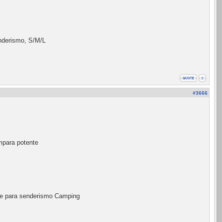
enderismo, S/M/L
#3666
mpara potente
e para senderismo Camping