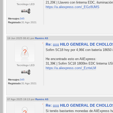
21,20€ | Llavero con linterna EDC, iluminació
Tecnólogo LED
https://a.aliexpress.com/_EGz8UMS
Mensajes:
345
Registrado:
31 Ago 2021
19 Jun 2025 08:41
por
Ramiro AS
Re: ¡¡¡¡¡ HILO GENERAL DE CHOLLOS 
Sofirn SC18 hoy por 4,96€ con batería 18650 i
He encontrado esto en AliExpress:
31,39€ | Sofirn SC18 1800lm EDC linterna USB
Tecnólogo LED
https://a.aliexpress.com/_EzrteLM
Mensajes:
345
Registrado:
31 Ago 2021
07 Ago 2025 19:13
por
Ramiro AS
Re: ¡¡¡¡¡ HILO GENERAL DE CHOLLOS 
Si tenéis bastantes monedas de AliExpress h