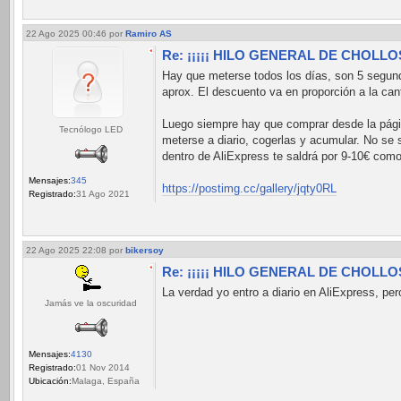
22 Ago 2025 00:46
por
Ramiro AS
Re: ¡¡¡¡¡ HILO GENERAL DE CHOLLOS 
Hay que meterse todos los días, son 5 segund
aprox. El descuento va en proporción a la cant
Luego siempre hay que comprar desde la pági
Tecnólogo LED
meterse a diario, cogerlas y acumular. No se 
dentro de AliExpress te saldrá por 9-10€ co
Mensajes:
345
https://postimg.cc/gallery/jqty0RL
Registrado:
31 Ago 2021
22 Ago 2025 22:08
por
bikersoy
Re: ¡¡¡¡¡ HILO GENERAL DE CHOLLOS 
La verdad yo entro a diario en AliExpress, pe
Jamás ve la oscuridad
Mensajes:
4130
Registrado:
01 Nov 2014
Ubicación:
Malaga, España