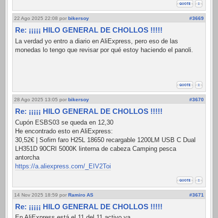
22 Ago 2025 22:08
por
bikersoy
#3669
Re: ¡¡¡¡¡ HILO GENERAL DE CHOLLOS !!!!!
La verdad yo entro a diario en AliExpress, pero eso de las
monedas lo tengo que revisar por qué estoy haciendo el panoli.
28 Ago 2025 13:05
por
bikersoy
#3670
Re: ¡¡¡¡¡ HILO GENERAL DE CHOLLOS !!!!!
Cupón ESBS03 se queda en 12,30
He encontrado esto en AliExpress:
30,52€ | Sofirn faro H25L 18650 recargable 1200LM USB C Dual
LH351D 90CRI 5000K linterna de cabeza Camping pesca
antorcha
https://a.aliexpress.com/_EIV2Toi
14 Nov 2025 18:59
por
Ramiro AS
#3671
Re: ¡¡¡¡¡ HILO GENERAL DE CHOLLOS !!!!!
En AliExpress está el 11 del 11 activo ya.