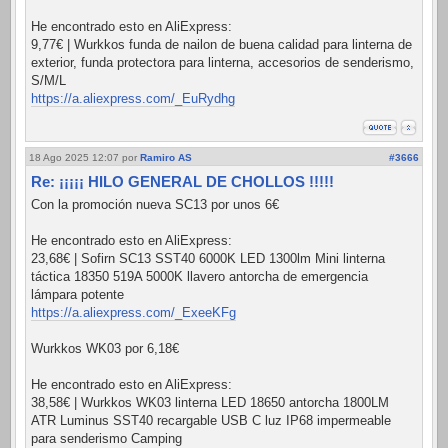
He encontrado esto en AliExpress:
9,77€ | Wurkkos funda de nailon de buena calidad para linterna de
exterior, funda protectora para linterna, accesorios de senderismo,
S/M/L
https://a.aliexpress.com/_EuRydhg
18 Ago 2025 12:07
por
Ramiro AS
#3666
Re: ¡¡¡¡¡ HILO GENERAL DE CHOLLOS !!!!!
Con la promoción nueva SC13 por unos 6€
He encontrado esto en AliExpress:
23,68€ | Sofirn SC13 SST40 6000K LED 1300lm Mini linterna
táctica 18350 519A 5000K llavero antorcha de emergencia
lámpara potente
https://a.aliexpress.com/_ExeeKFg
Wurkkos WK03 por 6,18€
He encontrado esto en AliExpress:
38,58€ | Wurkkos WK03 linterna LED 18650 antorcha 1800LM
ATR Luminus SST40 recargable USB C luz IP68 impermeable
para senderismo Camping