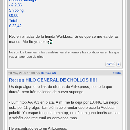
- € 2,36
Shipping:
€0,00
Total:
€ 22,42
Recien pilladas de la tienda Wurkkos...Si es que se me va de las
manos. Me lío yo solo
No son los lúmenes ni las candelas, es el entorno y las condiciones en las que
vas a hacer uso de ellos.
20 May 2025 16:08
por
Ramiro AS
#3662
Re: ¡¡¡¡¡ HILO GENERAL DE CHOLLOS !!!!!
Os dejo algún otro link de ofertas de AliExpress, no se lo que
durará, pero irán saliendo de nuevo supongo.
- Lumintop AA V.3 en plata. A mí me la deja por 10,44€. En negro
está por 11 y algo. También suele rondar ese precio la Acebeam
pokelit. Yo esque tengo la lumintop, no sé si alguno tenéis ambas
y sabéis decirme cuál os convence más.
He encontrado esto en AliExpress: