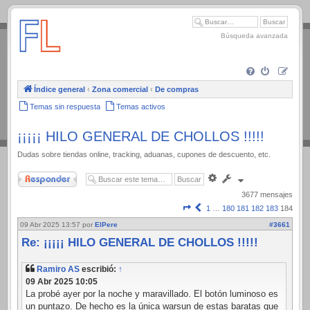
.
Búsqueda avanzada
Índice general
‹
Zona comercial
‹
De compras
Temas sin respuesta
Temas activos
¡¡¡¡¡ HILO GENERAL DE CHOLLOS !!!!!
Dudas sobre tiendas online, tracking, aduanas, cupones de descuento, etc.
Responder
Búsqueda
avanzada
3677 mensajes
Página
Anterior
1
…
180
181
182
183
184
184
09 Abr 2025 13:57
por
ElPere
#3661
de
Re: ¡¡¡¡¡ HILO GENERAL DE CHOLLOS !!!!!
184
Ramiro AS
escribió:
↑
09 Abr 2025 10:05
La probé ayer por la noche y maravillado. El botón luminoso es
un puntazo. De hecho es la única warsun de estas baratas que