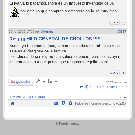
El iva ya lo pagamos,ahora es un impuesto inventado de 3€
por articulo que compres,o categoría,no lo sé muy bien
09 Jul 2026 17:09
por
bikersoy
#3677
Re: ¡¡¡¡¡ HILO GENERAL DE CHOLLOS !!!!!
Bueno ya tenemos la tasa, la han colocado a los artículos y no
sale en el desglose de la factura.
Los chicos de convoy no han subido el precio, pero no incluyen
los aranceles así que puede que tengamos regalito extra.
Responder
3677 mensajes
Página
Anterior
1
…
180
181
182
183
184
184
de
Volver a “De compras”
Ir a
184
Todos los horarios son
UTC+02:00
.
© ForoLinternas