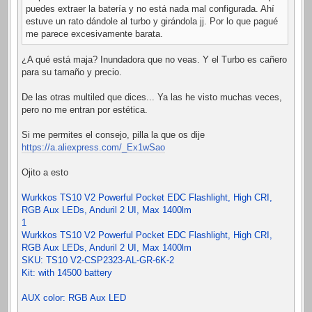
puedes extraer la batería y no está nada mal configurada. Ahí
estuve un rato dándole al turbo y girándola jj. Por lo que pagué
me parece excesivamente barata.
¿A qué está maja? Inundadora que no veas. Y el Turbo es cañero
para su tamaño y precio.
De las otras multiled que dices... Ya las he visto muchas veces,
pero no me entran por estética.
Si me permites el consejo, pilla la que os dije
https://a.aliexpress.com/_Ex1wSao
Ojito a esto
Wurkkos TS10 V2 Powerful Pocket EDC Flashlight, High CRI,
RGB Aux LEDs, Anduril 2 UI, Max 1400lm
1
Wurkkos TS10 V2 Powerful Pocket EDC Flashlight, High CRI,
RGB Aux LEDs, Anduril 2 UI, Max 1400lm
SKU: TS10 V2-CSP2323-AL-GR-6K-2
Kit: with 14500 battery
AUX color: RGB Aux LED