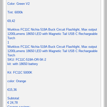
Color: Green V2
Tint: 6000k
€9,42
Wurkkos FC11C Nichia 519A Buck Circuit Flashlight, Max output
1200Lumens 18650 LED with Magnetic Tail USB C Rechargeable
Torch
1
Wurkkos FC11C Nichia 519A Buck Circuit Flashlight, Max output
1200Lumens 18650 LED with Magnetic Tail USB C Rechargeable
Torch
SKU: FC11C-519A-OR-5K-2
kit: with 18650 battery
Kit: FC11C 5000K
color: Orange
€15,36
Subtotal:
€ 24,78
Coupon savings: