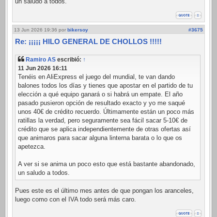
un saludo a todos.
13 Jun 2026 19:36
por
bikersoy
#3675
Re: ¡¡¡¡¡ HILO GENERAL DE CHOLLOS !!!!!
Ramiro AS
escribió:
↑
11 Jun 2026 16:11
Tenéis en AliExpress el juego del mundial, te van dando
balones todos los días y tienes que apostar en el partido de tu
elección a qué equipo ganará o si habrá un empate. El año
pasado pusieron opción de resultado exacto y yo me saqué
unos 40€ de crédito recuerdo. Últimamente están un poco más
ratillas la verdad, pero seguramente sea fácil sacar 5-10€ de
crédito que se aplica independientemente de otras ofertas así
que animaros para sacar alguna linterna barata o lo que os
apetezca.
A ver si se anima un poco esto que está bastante abandonado,
un saludo a todos.
Pues este es el último mes antes de que pongan los aranceles,
luego como con el IVA todo será más caro.