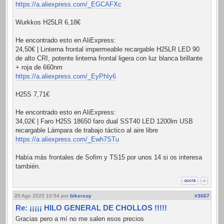
https://a.aliexpress.com/_EGCAFXc
Wurkkos H25LR 6,18€
He encontrado esto en AliExpress:
24,50€ | Linterna frontal impermeable recargable H25LR LED 90
de alto CRI, potente linterna frontal ligera con luz blanca brillante
+ roja de 660nm
https://a.aliexpress.com/_EyPhIy6
H25S 7,71€
He encontrado esto en AliExpress:
34,02€ | Faro H25S 18650 faro dual SST40 LED 1200lm USB
recargable Lámpara de trabajo táctico al aire libre
https://a.aliexpress.com/_Ewh7STu
Había más frontales de Sofirn y TS15 por unos 14 si os interesa
también.
20 Ago 2025 10:54
por
bikersoy
#3667
Re: ¡¡¡¡¡ HILO GENERAL DE CHOLLOS !!!!!
Gracias pero a mí no me salen esos precios