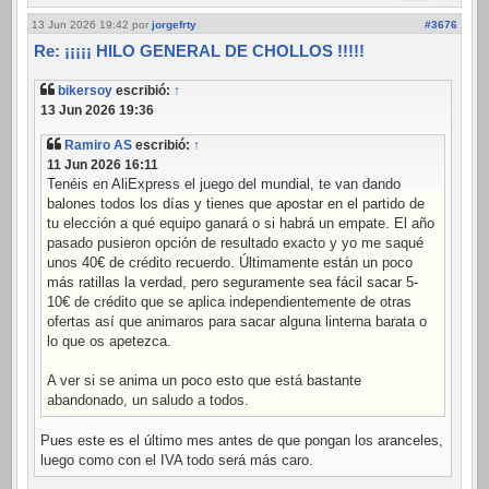
13 Jun 2026 19:42
por
jorgefrty
#3676
Re: ¡¡¡¡¡ HILO GENERAL DE CHOLLOS !!!!!
bikersoy
escribió:
↑
13 Jun 2026 19:36
Ramiro AS
escribió:
↑
11 Jun 2026 16:11
Tenéis en AliExpress el juego del mundial, te van dando
balones todos los días y tienes que apostar en el partido de
tu elección a qué equipo ganará o si habrá un empate. El año
pasado pusieron opción de resultado exacto y yo me saqué
unos 40€ de crédito recuerdo. Últimamente están un poco
más ratillas la verdad, pero seguramente sea fácil sacar 5-
10€ de crédito que se aplica independientemente de otras
ofertas así que animaros para sacar alguna linterna barata o
lo que os apetezca.
A ver si se anima un poco esto que está bastante
abandonado, un saludo a todos.
Pues este es el último mes antes de que pongan los aranceles,
luego como con el IVA todo será más caro.