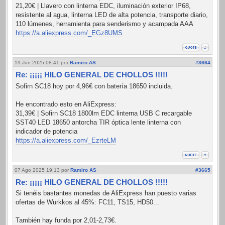
21,20€ | Llavero con linterna EDC, iluminación exterior IP68,
resistente al agua, linterna LED de alta potencia, transporte diario,
110 lúmenes, herramienta para senderismo y acampada AAA
https://a.aliexpress.com/_EGz8UMS
19 Jun 2025 08:41
por
Ramiro AS
#3664
Re: ¡¡¡¡¡ HILO GENERAL DE CHOLLOS !!!!!
Sofirn SC18 hoy por 4,96€ con batería 18650 incluida.
He encontrado esto en AliExpress:
31,39€ | Sofirn SC18 1800lm EDC linterna USB C recargable
SST40 LED 18650 antorcha TIR óptica lente linterna con
indicador de potencia
https://a.aliexpress.com/_EzrteLM
07 Ago 2025 19:13
por
Ramiro AS
#3665
Re: ¡¡¡¡¡ HILO GENERAL DE CHOLLOS !!!!!
Si tenéis bastantes monedas de AliExpress han puesto varias
ofertas de Wurkkos al 45%: FC11, TS15, HD50...
También hay funda por 2,01-2,73€.