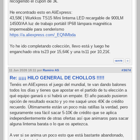
recogiendo el cupón de 3€.
He encontrado esto en AliExpress:
43,58€ | Wurkkos TS15 Mini linterna LED recargable de 900LM
14500/AA luz de trabajo portátil IP68 lámpara magnética
impermeable para senderismo
https://a.aliexpress.com/_EQNMbda
Yo he ido completando colección, llevo está y luego he
enganchado otra ts23 por 15,64€ y una ts11 por 10,21€.
11 Jun 2026 16:11
por
Ramiro AS
#3674
Re: ¡¡¡¡¡ HILO GENERAL DE CHOLLOS !!!!!
Tenéis en AliExpress el juego del mundial, te van dando balones
todos los días y tienes que apostar en el partido de tu elección a
qué equipo ganará o si habrá un empate. El año pasado pusieron
opción de resultado exacto y yo me saqué unos 40€ de crédito
recuerdo. Últimamente están un poco más ratillas la verdad, pero
seguramente sea fácil sacar 5-10€ de crédito que se aplica
independientemente de otras ofertas así que animaros para sacar
alguna linterna barata o lo que os apetezca.
A ver si se anima un poco esto que está bastante abandonado,