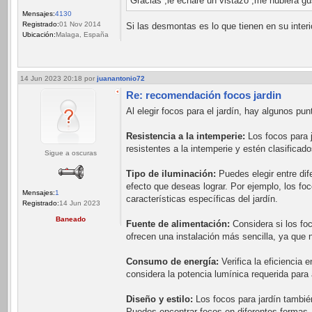
Gracias ,le echaré un vistazo ,me hubiera g
Mensajes:
4130
Registrado:
01 Nov 2014
Si las desmontas es lo que tienen en su interi
Ubicación:
Malaga, España
14 Jun 2023 20:18
por
juanantonio72
Re: recomendación focos jardin
Al elegir focos para el jardín, hay algunos p
Resistencia a la intemperie:
Los focos para 
resistentes a la intemperie y estén clasificad
Sigue a oscuras
Tipo de iluminación:
Puedes elegir entre dif
efecto que deseas lograr. Por ejemplo, los fo
Mensajes:
1
características específicas del jardín.
Registrado:
14 Jun 2023
Baneado
Fuente de alimentación:
Considera si los foc
ofrecen una instalación más sencilla, ya que 
Consumo de energía:
Verifica la eficiencia 
considera la potencia lumínica requerida para
Diseño y estilo:
Los focos para jardín también
Puedes encontrar focos en diferentes formas