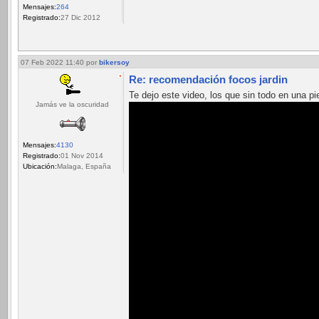
Mensajes:
264
Registrado:
27 Dic 2012
07 Feb 2022 11:40
por
bikersoy
Re: recomendación focos jardin
Te dejo este video, los que sin todo en una p
Jamás ve la oscuridad
Mensajes:
4130
Registrado:
01 Nov 2014
Ubicación:
Malaga, España