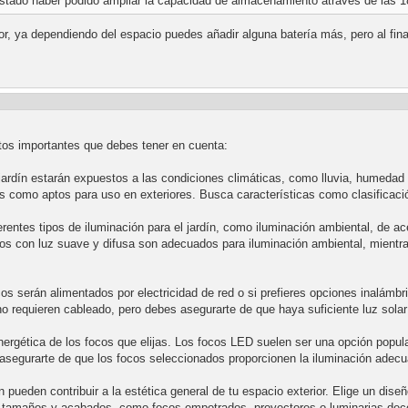
ustado haber podido ampliar la capacidad de almacenamiento atraves de las 
or, ya dependiendo del espacio puedes añadir alguna batería más, pero al fina
untos importantes que debes tener en cuenta:
jardín estarán expuestos a las condiciones climáticas, como lluvia, humedad
os como aptos para uso en exteriores. Busca características como clasificació
erentes tipos de iluminación para el jardín, como iluminación ambiental, de ac
cos con luz suave y difusa son adecuados para iluminación ambiental, mientras
os serán alimentados por electricidad de red o si prefieres opciones inalámb
no requieren cableado, pero debes asegurarte de que haya suficiente luz sol
energética de los focos que elijas. Los focos LED suelen ser una opción popu
 asegurarte de que los focos seleccionados proporcionen la iluminación adecua
 pueden contribuir a la estética general de tu espacio exterior. Elige un diseñ
, tamaños y acabados, como focos empotrados, proyectores o luminarias deco