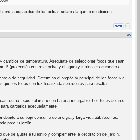
18650
l será la capacidad de las celdas solares la que te condicione.
#5
 y cambios de temperatura. Asegúrate de seleccionar focos que sean
n IP (protección contra el polvo y el agua) y materiales duraderos.
ento o de seguridad. Determina el propósito principal de los focos y el
 que los focos con luz focalizada son ideales para resaltar
ricas, como focos solares o con batería recargable. Los focos solares
ar para cargarlos adecuadamente.
lar debido a su bajo consumo de energía y larga vida útil. Además,
da para tu jardín.
o que se ajuste a tu estilo y complemente la decoración del jardín.
rativas.