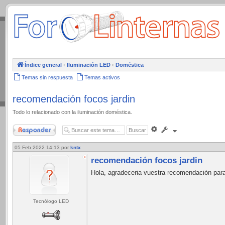
.
Índice general
‹
Iluminación LED
‹
Doméstica
Temas sin respuesta
Temas activos
recomendación focos jardin
Todo lo relacionado con la iluminación doméstica.
Responder
Búsqueda
avanzada
05 Feb 2022 14:13
por
kntx
recomendación focos jardin
Hola, agradeceria vuestra recomendación para 
Tecnólogo LED