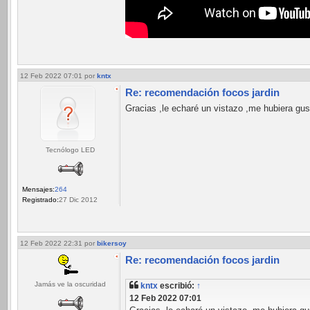
12 Feb 2022 07:01
por
kntx
Re: recomendación focos jardin
Gracias ,le echaré un vistazo ,me hubiera gu
Tecnólogo LED
Mensajes:
264
Registrado:
27 Dic 2012
12 Feb 2022 22:31
por
bikersoy
Re: recomendación focos jardin
Jamás ve la oscuridad
kntx
escribió:
↑
12 Feb 2022 07:01