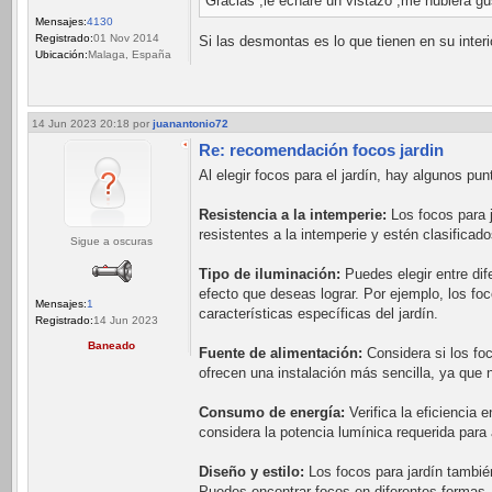
Gracias ,le echaré un vistazo ,me hubiera g
Mensajes:
4130
Registrado:
01 Nov 2014
Si las desmontas es lo que tienen en su interi
Ubicación:
Malaga, España
14 Jun 2023 20:18
por
juanantonio72
Re: recomendación focos jardin
Al elegir focos para el jardín, hay algunos p
Resistencia a la intemperie:
Los focos para 
resistentes a la intemperie y estén clasificad
Sigue a oscuras
Tipo de iluminación:
Puedes elegir entre dif
efecto que deseas lograr. Por ejemplo, los fo
Mensajes:
1
características específicas del jardín.
Registrado:
14 Jun 2023
Baneado
Fuente de alimentación:
Considera si los foc
ofrecen una instalación más sencilla, ya que 
Consumo de energía:
Verifica la eficiencia 
considera la potencia lumínica requerida para
Diseño y estilo:
Los focos para jardín también
Puedes encontrar focos en diferentes formas