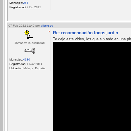
Mensajes:
264
Registrado:
27 Dic 2012
07 Feb 2022 11:40
por
bikersoy
Re: recomendación focos jardin
Te dejo este video, los que sin todo en una p
Jamás ve la oscuridad
Mensajes:
4130
Registrado:
01 Nov 2014
Ubicación:
Malaga, España