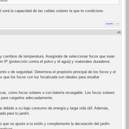
18650
l será la capacidad de las celdas solares la que te condicione.
#5
 y cambios de temperatura. Asegúrate de seleccionar focos que sean
n IP (protección contra el polvo y el agua) y materiales duraderos.
ento o de seguridad. Determina el propósito principal de los focos y el
 que los focos con luz focalizada son ideales para resaltar
ricas, como focos solares o con batería recargable. Los focos solares
ar para cargarlos adecuadamente.
lar debido a su bajo consumo de energía y larga vida útil. Además,
da para tu jardín.
o que se ajuste a tu estilo y complemente la decoración del jardín.
rativas.