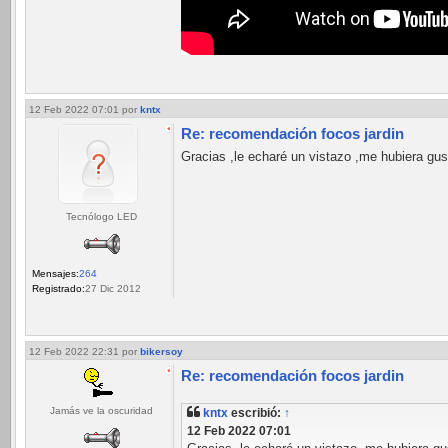
12 Feb 2022 07:01
por
kntx
Re: recomendación focos jardin
Gracias ,le echaré un vistazo ,me hubiera gu
Tecnólogo LED
Mensajes:
264
Registrado:
27 Dic 2012
12 Feb 2022 22:31
por
bikersoy
Re: recomendación focos jardin
Jamás ve la oscuridad
kntx
escribió:
↑
12 Feb 2022 07:01