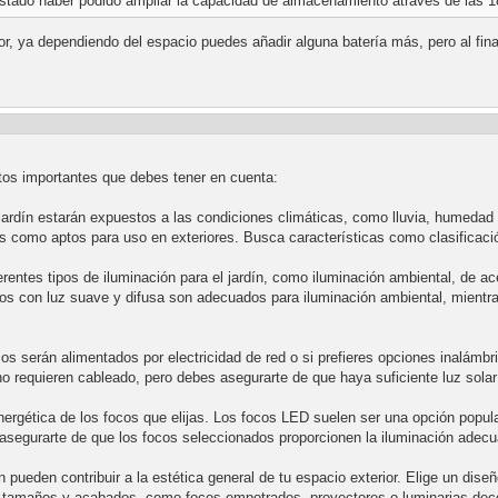
ustado haber podido ampliar la capacidad de almacenamiento atraves de las 
or, ya dependiendo del espacio puedes añadir alguna batería más, pero al fina
untos importantes que debes tener en cuenta:
jardín estarán expuestos a las condiciones climáticas, como lluvia, humedad
os como aptos para uso en exteriores. Busca características como clasificació
erentes tipos de iluminación para el jardín, como iluminación ambiental, de ac
cos con luz suave y difusa son adecuados para iluminación ambiental, mientras
os serán alimentados por electricidad de red o si prefieres opciones inalámb
no requieren cableado, pero debes asegurarte de que haya suficiente luz sol
energética de los focos que elijas. Los focos LED suelen ser una opción popu
 asegurarte de que los focos seleccionados proporcionen la iluminación adecua
 pueden contribuir a la estética general de tu espacio exterior. Elige un diseñ
, tamaños y acabados, como focos empotrados, proyectores o luminarias deco