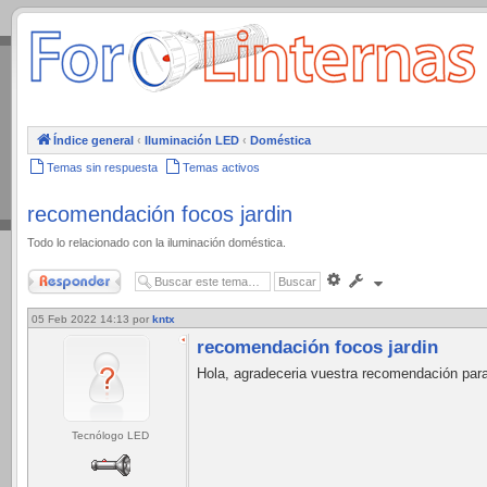
.
Índice general
‹
Iluminación LED
‹
Doméstica
Temas sin respuesta
Temas activos
recomendación focos jardin
Todo lo relacionado con la iluminación doméstica.
Responder
Búsqueda
avanzada
05 Feb 2022 14:13
por
kntx
recomendación focos jardin
Hola, agradeceria vuestra recomendación para 
Tecnólogo LED