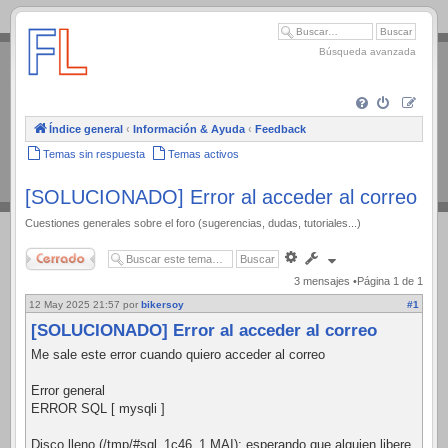
.
Búsqueda avanzada
Índice general
‹
Información & Ayuda
‹
Feedback
Temas sin respuesta
Temas activos
[SOLUCIONADO] Error al acceder al correo
Cuestiones generales sobre el foro (sugerencias, dudas, tutoriales...)
Cerrado
Búsqueda
avanzada
3 mensajes •Página
1
de
1
12 May 2025 21:57
por
bikersoy
#1
[SOLUCIONADO] Error al acceder al correo
Me sale este error cuando quiero acceder al correo
Error general
ERROR SQL [ mysqli ]
Disco lleno (/tmp/#sql_1c46_1.MAI); esperando que alguien libere