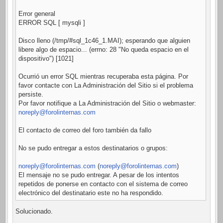
Error general
ERROR SQL [ mysqli ]
Disco lleno (/tmp/#sql_1c46_1.MAI); esperando que alguien
libere algo de espacio... (errno: 28 "No queda espacio en el
dispositivo") [1021]
Ocurrió un error SQL mientras recuperaba esta página. Por
favor contacte con La Administración del Sitio si el problema
persiste.
Por favor notifique a La Administración del Sitio o webmaster:
noreply@forolinternas.com
El contacto de correo del foro también da fallo
No se pudo entregar a estos destinatarios o grupos:
noreply@forolinternas.com
(
noreply@forolinternas.com
)
El mensaje no se pudo entregar. A pesar de los intentos
repetidos de ponerse en contacto con el sistema de correo
electrónico del destinatario este no ha respondido.
Solucionado.