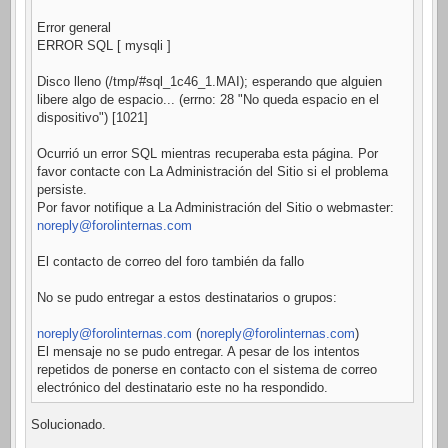
Error general
ERROR SQL [ mysqli ]
Disco lleno (/tmp/#sql_1c46_1.MAI); esperando que alguien
libere algo de espacio... (errno: 28 "No queda espacio en el
dispositivo") [1021]
Ocurrió un error SQL mientras recuperaba esta página. Por
favor contacte con La Administración del Sitio si el problema
persiste.
Por favor notifique a La Administración del Sitio o webmaster:
noreply@forolinternas.com
El contacto de correo del foro también da fallo
No se pudo entregar a estos destinatarios o grupos:
noreply@forolinternas.com
(
noreply@forolinternas.com
)
El mensaje no se pudo entregar. A pesar de los intentos
repetidos de ponerse en contacto con el sistema de correo
electrónico del destinatario este no ha respondido.
Solucionado.