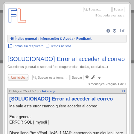
.
Búsqueda avanzada
Índice general
‹
Información & Ayuda
‹
Feedback
Temas sin respuesta
Temas activos
[SOLUCIONADO] Error al acceder al correo
Cuestiones generales sobre el foro (sugerencias, dudas, tutoriales...)
Cerrado
Búsqueda
avanzada
3 mensajes •Página
1
de
1
12 May 2025 21:57
por
bikersoy
#1
[SOLUCIONADO] Error al acceder al correo
Me sale este error cuando quiero acceder al correo
Error general
ERROR SQL [ mysqli ]
Disco lleno (/tmp/#sql_1c46_1.MAI); esperando que alguien libere