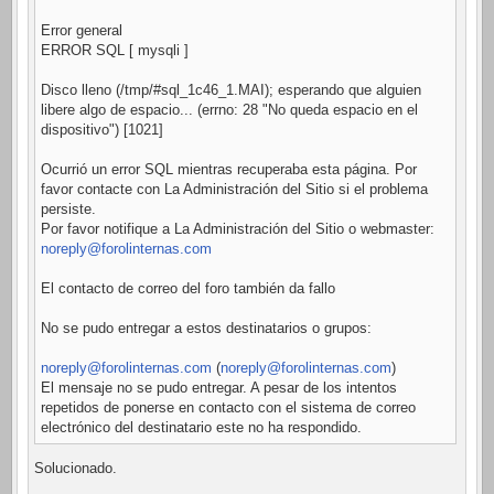
Error general
ERROR SQL [ mysqli ]
Disco lleno (/tmp/#sql_1c46_1.MAI); esperando que alguien
libere algo de espacio... (errno: 28 "No queda espacio en el
dispositivo") [1021]
Ocurrió un error SQL mientras recuperaba esta página. Por
favor contacte con La Administración del Sitio si el problema
persiste.
Por favor notifique a La Administración del Sitio o webmaster:
noreply@forolinternas.com
El contacto de correo del foro también da fallo
No se pudo entregar a estos destinatarios o grupos:
noreply@forolinternas.com
(
noreply@forolinternas.com
)
El mensaje no se pudo entregar. A pesar de los intentos
repetidos de ponerse en contacto con el sistema de correo
electrónico del destinatario este no ha respondido.
Solucionado.