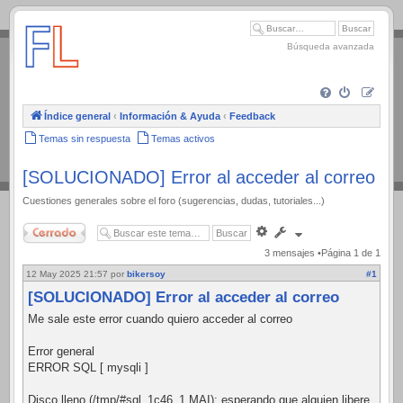
.
Búsqueda avanzada
Índice general
‹
Información & Ayuda
‹
Feedback
Temas sin respuesta
Temas activos
[SOLUCIONADO] Error al acceder al correo
Cuestiones generales sobre el foro (sugerencias, dudas, tutoriales...)
Cerrado
Búsqueda
avanzada
3 mensajes •Página
1
de
1
12 May 2025 21:57
por
bikersoy
#1
[SOLUCIONADO] Error al acceder al correo
Me sale este error cuando quiero acceder al correo
Error general
ERROR SQL [ mysqli ]
Disco lleno (/tmp/#sql_1c46_1.MAI); esperando que alguien libere