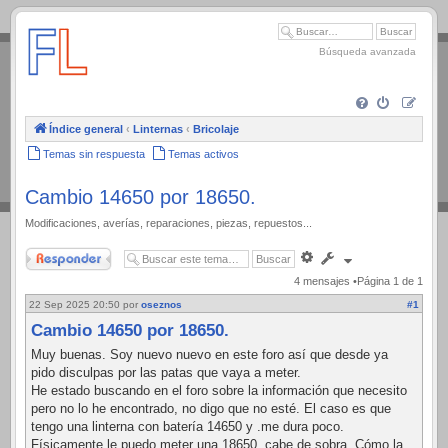
.
Búsqueda avanzada
Índice general
‹
Linternas
‹
Bricolaje
Temas sin respuesta
Temas activos
Cambio 14650 por 18650.
Modificaciones, averías, reparaciones, piezas, repuestos...
Responder
Búsqueda
avanzada
4 mensajes •Página
1
de
1
22 Sep 2025 20:50
por
oseznos
#1
Cambio 14650 por 18650.
Muy buenas. Soy nuevo nuevo en este foro así que desde ya
pido disculpas por las patas que vaya a meter.
He estado buscando en el foro sobre la información que necesito
pero no lo he encontrado, no digo que no esté. El caso es que
tengo una linterna con batería 14650 y .me dura poco.
Físicamente le puedo meter una 18650, cabe de sobra. Cómo la