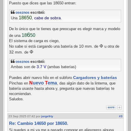
Puesto que dices que las 18650 entran:
oseznos
escribió:
18650
cabe de sobra
Una
,
.
De lo único que te tienes que preocupar es elegir marca y modelo
6
50
18
de una
El sistema de carga es ciego,
Φ
10 mm.
No sabe si está cargando una batería de
de
u otra de
Φ
32 mm
. de
oseznos
escribió:
3.7 V
Ambas son de
(ambas baterías)
Cargadores y baterías
Puedes abrir nuevo hilo en el subforo
N
uevo
T
ema
Pinchas en
, das algún dato de la linterna, que
batería usaste hasta ahora y, pregunta que nuevas baterías te
recomiendan.
Saludos.
23 Sep 2025 07:42
por
jorgefrty
#3
Re: Cambio 14650 por 18650.
Si puedes,a mi ya me a pasado comprar en aliexpress alguna