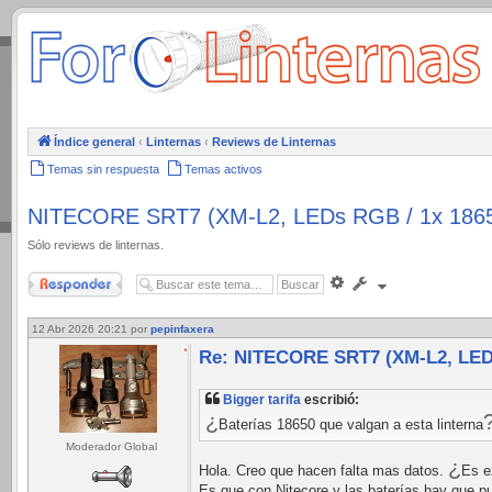
.
Índice general
‹
Linternas
‹
Reviews de Linternas
Temas sin respuesta
Temas activos
NITECORE SRT7 (XM-L2, LEDs RGB / 1x 1865
Sólo reviews de linternas.
Responder
Búsqueda
avanzada
12 Abr 2026 20:21
por
pepinfaxera
Re: NITECORE SRT7 (XM-L2, LEDs
Bigger tarifa
escribió:
¿
Baterías 18650 que valgan a esta linterna
Moderador Global
¿
Hola. Creo que hacen falta mas datos.
Es e
Es que con Nitecore y las baterías hay que pu