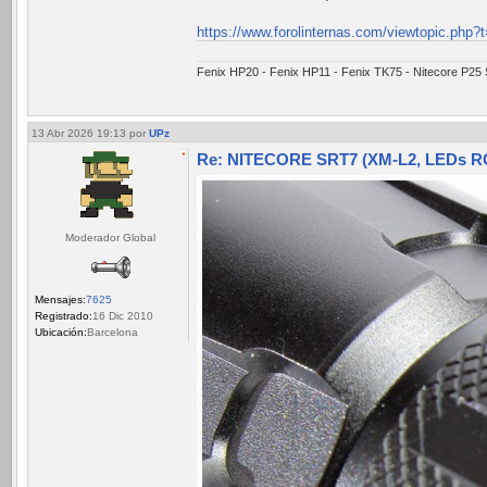
https://www.forolinternas.com/viewtopic.php?
Fenix HP20 - Fenix HP11 - Fenix TK75 - Nitecore P25
13 Abr 2026 19:13
por
UPz
Re: NITECORE SRT7 (XM-L2, LEDs RGB
Moderador Global
Mensajes:
7625
Registrado:
16 Dic 2010
Ubicación:
Barcelona