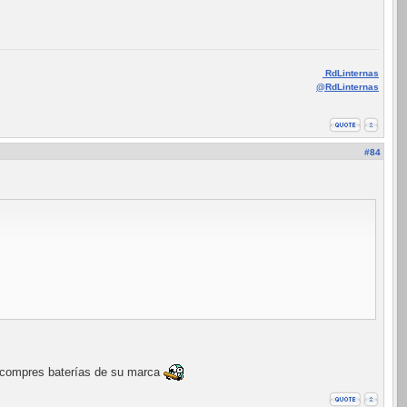
RdLinternas
@RdLinternas
#84
ue compres baterías de su marca