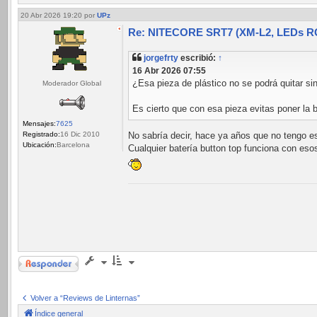
20 Abr 2026 19:20
por
UPz
Re: NITECORE SRT7 (XM-L2, LEDs RGB
jorgefrty
escribió:
↑
16 Abr 2026 07:55
¿Esa pieza de plástico no se podrá quitar sin
Moderador Global
Es cierto que con esa pieza evitas poner la 
Mensajes:
7625
Registrado:
16 Dic 2010
No sabría decir, hace ya años que no tengo est
Ubicación:
Barcelona
Cualquier batería button top funciona con eso
Responder
Volver a “Reviews de Linternas”
Índice general