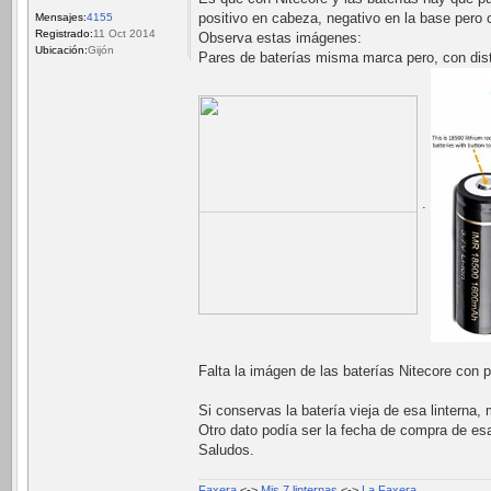
positivo en cabeza, negativo en la base pero
Mensajes:
4155
Registrado:
11 Oct 2014
Observa estas imágenes:
Ubicación:
Gijón
Pares de baterías misma marca pero, con disti
.
Falta la imágen de las baterías Nitecore con 
Si conservas la batería vieja de esa linterna,
Otro dato podía ser la fecha de compra de esa
Saludos.
Faxera
<->
Mis 7 linternas
<->
La Faxera