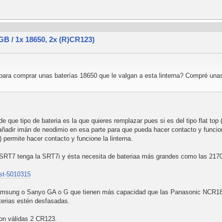
 / 1x 18650, 2x (R)CR123)
ara comprar unas baterías 18650 que le valgan a esta linterna? Compré unas 
que tipo de bateria es la que quieres remplazar pues si es del tipo flat top ( 
añadir imán de neodimio en esa parte para que pueda hacer contacto y funcion
) permite hacer contacto y funcione la linterna.
e SRT7 tenga la SRT7i y ésta necesita de bateriaa más grandes como las 217
 st-5010315
Samsung o Sanyo GA o G que tienen más capacidad que las Panasonic NCR18
terias estén desfasadas.
on válidas 2 CR123.