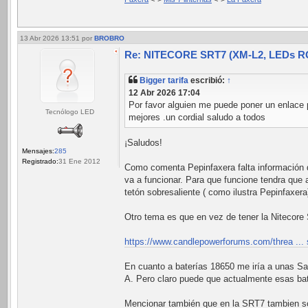
13 Abr 2026 13:51
por
BROBRO
Re: NITECORE SRT7 (XM-L2, LEDs RGB
Bigger tarifa
escribió:
↑
12 Abr 2026 17:04
Por favor alguien me puede poner un enlace p
Tecnólogo LED
mejores .un cordial saludo a todos
¡Saludos!
Mensajes:
285
Registrado:
31 Ene 2012
Como comenta Pepinfaxera falta información de 
va a funcionar. Para que funcione tendra que 
tetón sobresaliente ( como ilustra Pepinfaxera
Otro tema es que en vez de tener la Nitecor
https://www.candlepowerforums.com/threa ...
En cuanto a baterías 18650 me iría a unas 
A. Pero claro puede que actualmente esas ba
Mencionar también que en la SRT7 tambien s