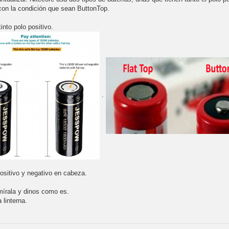
 con la condición que sean ButtonTop.
nto polo positivo.
.
positivo y negativo en cabeza.
 mírala y dinos como es.
 linterna.