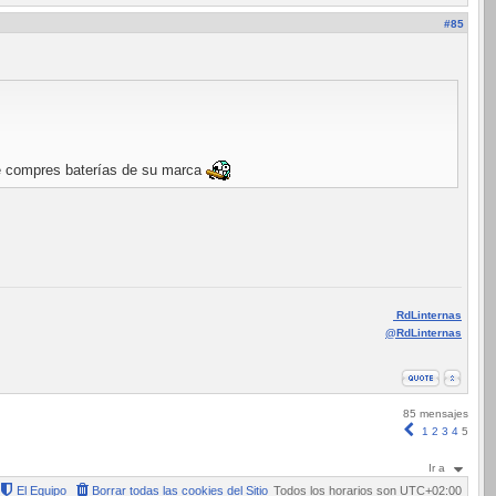
#85
que compres baterías de su marca
RdLinternas
@RdLinternas
85 mensajes
Anterior
1
2
3
4
5
Ir a
El Equipo
Borrar todas las cookies del Sitio
Todos los horarios son
UTC+02:00