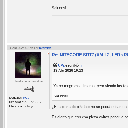
Saludos!
16 Abr 2026 07:55
por
jorgefrty
Re: NITECORE SRT7 (XM-L2, LEDs RGB
UPz
escribió:
↑
13 Abr 2026 19:13
Jamás ve la oscuridad
Ya no tengo esta linterna, pero viendo las fo
Saludos!
Mensajes:
2929
Registrado:
27 Ene 2012
¿Esa pieza de plástico no se podrá quitar sin 
Ubicación:
La Rioja
Es cierto que con esa pieza evitas poner la b