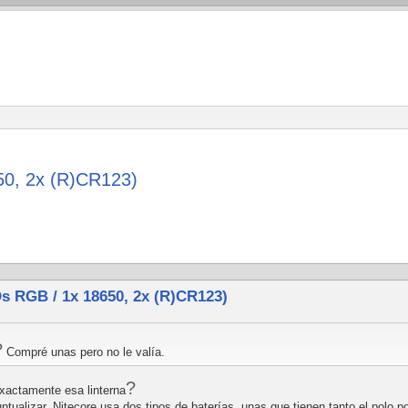
0, 2x (R)CR123)
 RGB / 1x 18650, 2x (R)CR123)
?
Compré unas pero no le valía.
?
xactamente esa linterna
ntualizar. Nitecore usa dos tipos de baterías, unas que tienen tanto el polo